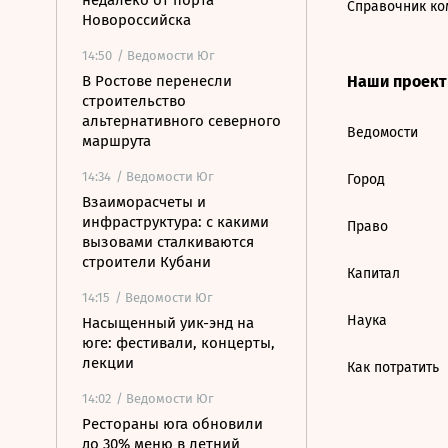
недалеко от порта
Справочник ко
Новороссийска
14:50
/ Ведомости Юг
В Ростове перенесли
Наши проек
строительство
альтернативного северного
Ведомости
маршрута
14:34
/ Ведомости Юг
Город
Взаиморасчеты и
инфраструктура: с какими
Право
вызовами сталкиваются
строители Кубани
Капитал
14:15
/ Ведомости Юг
Наука
Насыщенный уик-энд на
юге: фестивали, концерты,
лекции
Как потратить
14:02
/ Ведомости Юг
Рестораны юга обновили
до 30% меню в летний