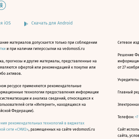
я iOS
Скачать для Android
ание материалов допускается только при соблюдении
Сетевое изд
атки
и при наличии гиперссылки на vedomosti.ru
Решение Фе
ка, прогнозы и другие материалы, представленные на
информацио
 являются офертой или рекомендацией к покупке или
от 27 ноября
ибо активов.
Учредитель
ном ресурсе применяются рекомендательные
ормационные технологии предоставления информации
Главный ре
 систематизации и анализа сведений, относящихся к
ользователей сети «Интернет», находящихся на
Электронна
ийской Федерации).
Телефон:
+7
ния рекомендательных технологий в виджетах
ой сети «СМИ2»
, размещенных на сайте vedomosti.ru
Сайт исполь
сайта, усл