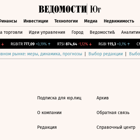
Финансы
Инвестиции
Технологии
Медиа
Недвижимость
а торговли
Идеи управления
Город
Ведомости&
Аналити
Финансы
Инвестиции
Технологии
Медиа
Недвижимост
↓
RGBITR
777,09
+0,19%
↑
RTSI
874,64
-1,12%
↓
RGBI
115,3
+0,1%
↑
CNY
ивном рынке: меры, динамика, прогнозы
Выбор редакции
Выбо
Подписка для юр.лиц
Архив
О компании
Обратная связь
Редакция
Справочный центр