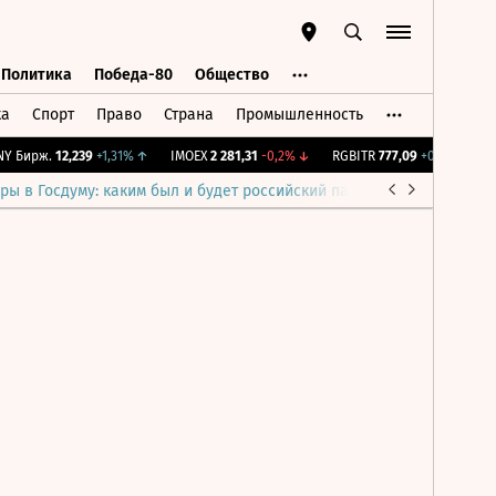
Политика
Победа-80
Общество
ка
Спорт
Право
Страна
Промышленность
ь
Политика
Победа-80
Общество
 Бирж.
12,239
+1,31%
↑
IMOEX
2 281,31
-0,2%
↓
RGBITR
777,09
+0,19%
↑
R
ры в Госдуму: каким был и будет российский парламент
Война н