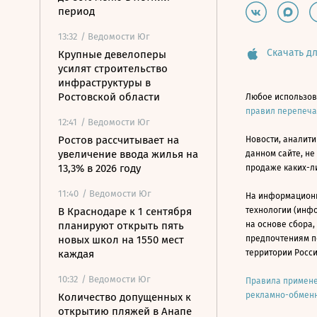
период
13:32
/ Ведомости Юг
Скачать дл
Крупные девелоперы
усилят строительство
инфраструктуры в
Ростовской области
Любое использов
правил перепеч
12:41
/ Ведомости Юг
Ростов рассчитывает на
Новости, аналити
увеличение ввода жилья на
данном сайте, не
13,3% в 2026 году
продаже каких-л
11:40
/ Ведомости Юг
На информацион
В Краснодаре к 1 сентября
технологии (инф
планируют открыть пять
на основе сбора,
новых школ на 1550 мест
предпочтениям п
каждая
территории Росс
10:32
/ Ведомости Юг
Правила примене
рекламно-обменн
Количество допущенных к
открытию пляжей в Анапе