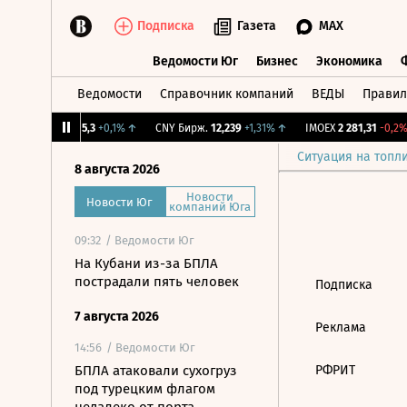
Подписка
Газета
MAX
Ведомости Юг
Бизнес
Экономика
Ведомости
Справочник компаний
ВЕДЫ
Правил
Ведомости Юг
Бизнес
Экономика
2%
↓
RGBI
115,3
+0,1%
↑
CNY Бирж.
12,239
+1,31%
↑
IMOEX
2 281,31
-0,2%
Ситуация на топл
8 августа 2026
Новости
Новости Юг
компаний Юга
09:32
/ Ведомости Юг
На Кубани из-за БПЛА
пострадали пять человек
Подписка
7 августа 2026
Реклама
14:56
/ Ведомости Юг
БПЛА атаковали сухогруз
РФРИТ
под турецким флагом