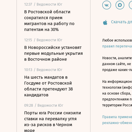
12:37
/ Ведомости Юг
В Ростовской области
сократился прием
Скачать дл
мигрантов на работу по
патентам на 30%
12:15
/ Ведомости Юг
Любое использов
правил перепеч
В Новороссийске установят
первые модульные укрытия
Новости, аналити
в Восточном районе
данном сайте, не
10:13
/ Ведомости Юг
продаже каких-л
На шесть мандатов в
На информацион
Госдуме от Ростовской
технологии (инф
области претендуют 38
на основе сбора,
кандидатов
предпочтениям п
09:28
/ Ведомости Юг
территории Росс
Порты юга России снизили
Правила примене
ставки на перевалку угля
рекламно-обменн
из-за рисков в Черном
море