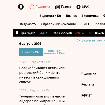
Подписка
Газета
MAX
Ведомости Юг
Бизнес
Экономика
Ведомости
Справочник компаний
ВЕДЫ
Правил
Ведомости Юг
Бизнес
Экономика
47%
↓
CNY Бирж.
12,081
+0,76%
↑
IMOEX
2 285,88
-0,69%
↓
RTSI
884,56
-
Ситуация на топл
6 августа 2026
Новости
Новости Юг
компаний Юга
16:20
/ Ведомости Юг
Великобритания включила
ростовский банк «Центр-
Подписка
инвест» в санкционный
список
Реклама
15:35
/ Ведомости Юг
РФРИТ
Темерник оказался в числе
лидеров по миграционным