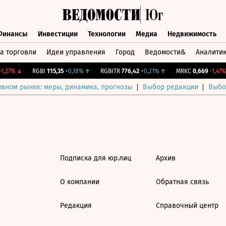
Финансы
Инвестиции
Технологии
Медиа
Недвижимость
а торговли
Идеи управления
Город
Ведомости&
Аналити
Финансы
Инвестиции
Технологии
Медиа
Недвижимост
1,27%
↓
RGBI
115,35
+0,18%
↑
RGBITR
776,42
+0,21%
↑
MRKC
0,669
-1,47%
ивном рынке: меры, динамика, прогнозы
Выбор редакции
Выбо
Подписка для юр.лиц
Архив
О компании
Обратная связь
Редакция
Справочный центр