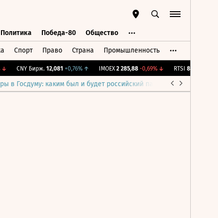
Политика
Победа-80
Общество
ка
Спорт
Право
Страна
Промышленность
ь
Политика
Победа-80
Общество
↓
CNY Бирж.
12,081
+0,76%
↑
IMOEX
2 285,88
-0,69%
↓
RTSI
884,56
-1,27
ры в Госдуму: каким был и будет российский парламент
Война н