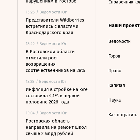
нарушениям в Ростове
Справочник ко
15:26
/ Ведомости Юг
Представители Wildberries
Наши проек
встретились с властями
Краснодарского края
Ведомости
13:49
/ Ведомости Юг
В Ростовской области
Город
отметили рост
возвращения
соотечественников на 28%
Право
13:28
/ Ведомости Юг
Капитал
Инфляция в стройке на юге
составила 4,1% в первой
Наука
половине 2026 года
13:04
/ Ведомости Юг
Как потратить
Ростовская область
направила на ремонт школ
свыше 2 млрд рублей