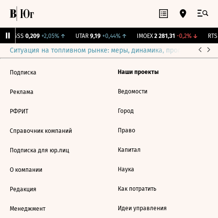
RGSS
0,209
+2,05%
↑
UTAR
9,19
+0,44%
↑
IMOEX
2 281,31
-0,2%
↓
RTSI
Ситуация на топливном рынке: меры, динамика, прогнозы
Выб
Наши проекты
Подписка
Ведомости
Реклама
Город
РФРИТ
Право
Справочник компаний
Капитал
Подписка для юр.лиц
Наука
О компании
Как потратить
Редакция
Идеи управления
Менеджмент