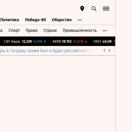
Политика
Победа-80
Общество
ка
Спорт
Право
Страна
Промышленность
ь
Политика
Победа-80
Общество
CNY Бирж.
12,239
+1,31%
↑
AKRN
18 512
-0,02%
↓
OKEY
40,09
-1,91%
↓
I
ры в Госдуму: каким был и будет российский парламент
Война н