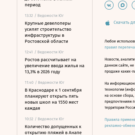
период
13:32
/ Ведомости Юг
Скачать дл
Крупные девелоперы
усилят строительство
инфраструктуры в
Ростовской области
Любое использов
правил перепеч
12:41
/ Ведомости Юг
Ростов рассчитывает на
Новости, аналити
увеличение ввода жилья на
данном сайте, не
13,3% в 2026 году
продаже каких-л
11:40
/ Ведомости Юг
На информацион
В Краснодаре к 1 сентября
технологии (инф
планируют открыть пять
на основе сбора,
новых школ на 1550 мест
предпочтениям п
каждая
территории Росс
10:32
/ Ведомости Юг
Правила примене
рекламно-обменн
Количество допущенных к
открытию пляжей в Анапе