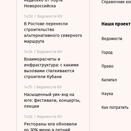
недалеко от порта
Справочник ко
Новороссийска
14:50
/ Ведомости Юг
В Ростове перенесли
Наши проек
строительство
альтернативного северного
Ведомости
маршрута
14:34
/ Ведомости Юг
Город
Взаиморасчеты и
инфраструктура: с какими
Право
вызовами сталкиваются
строители Кубани
Капитал
14:15
/ Ведомости Юг
Наука
Насыщенный уик-энд на
юге: фестивали, концерты,
лекции
Как потратить
14:02
/ Ведомости Юг
Рестораны юга обновили
до 30% меню в летний