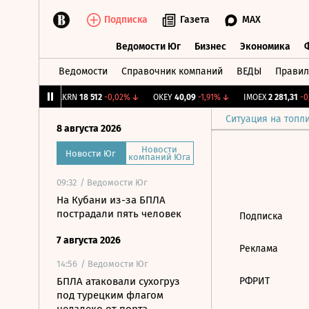
Подписка
Газета
MAX
Ведомости Юг
Бизнес
Экономика
Ведомости
Справочник компаний
ВЕДЫ
Правил
Ведомости Юг
Бизнес
Экономика
9
+1,31%
↑
AKRN
18 512
-0,02%
↓
OKEY
40,09
-1,91%
↓
IMOEX
2 281,31
-0,
Ситуация на топл
8 августа 2026
Новости
Новости Юг
компаний Юга
09:32
/ Ведомости Юг
На Кубани из-за БПЛА
пострадали пять человек
Подписка
7 августа 2026
Реклама
14:56
/ Ведомости Юг
БПЛА атаковали сухогруз
РФРИТ
под турецким флагом