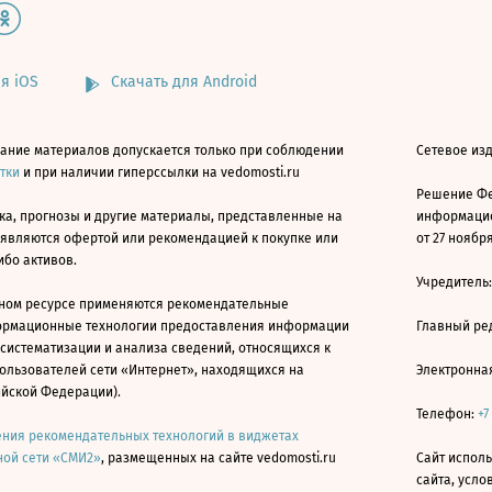
я iOS
Скачать для Android
ание материалов допускается только при соблюдении
Сетевое изд
атки
и при наличии гиперссылки на vedomosti.ru
Решение Фе
ка, прогнозы и другие материалы, представленные на
информацио
 являются офертой или рекомендацией к покупке или
от 27 ноября
ибо активов.
Учредитель
ном ресурсе применяются рекомендательные
ормационные технологии предоставления информации
Главный ре
 систематизации и анализа сведений, относящихся к
ользователей сети «Интернет», находящихся на
Электронна
ийской Федерации).
Телефон:
+7
ния рекомендательных технологий в виджетах
ой сети «СМИ2»
, размещенных на сайте vedomosti.ru
Сайт исполь
сайта, усл