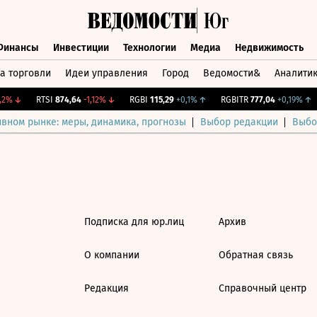
Финансы
Инвестиции
Технологии
Медиа
Недвижимость
а торговли
Идеи управления
Город
Ведомости&
Аналити
Финансы
Инвестиции
Технологии
Медиа
Недвижимост
2%
↓
RTSI
874,64
-1,12%
↓
RGBI
115,29
+0,1%
↑
RGBITR
777,04
+0,19%
↑
ивном рынке: меры, динамика, прогнозы
Выбор редакции
Выбо
Подписка для юр.лиц
Архив
О компании
Обратная связь
Редакция
Справочный центр