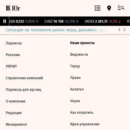
USBN
0,123
+1,65%
↑
CHKZ
16 150
+0,31%
↑
IMOEX
2 281,31
-0,2%
↓
RT
Ситуация на топливном рынке: меры, динамика, прогнозы
Выб
Наши проекты
Подписка
Ведомости
Реклама
Город
РФРИТ
Право
Справочник компаний
Капитал
Подписка для юр.лиц
Наука
О компании
Как потратить
Редакция
Идеи управления
Менеджмент