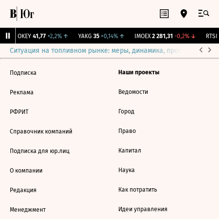
↑
OKEY
41,77
+2,2%
↑
YAKG
35
+0,14%
↑
IMOEX
2 281,31
-0,2%
↓
RTSI
Ситуация на топливном рынке: меры, динамика, прогнозы
Выб
Наши проекты
Подписка
Ведомости
Реклама
Город
РФРИТ
Право
Справочник компаний
Капитал
Подписка для юр.лиц
Наука
О компании
Как потратить
Редакция
Идеи управления
Менеджмент