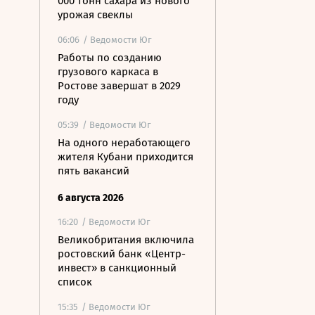
000 тонн сахара из нового
урожая свеклы
06:06
/ Ведомости Юг
Работы по созданию
грузового каркаса в
Ростове завершат в 2029
году
05:39
/ Ведомости Юг
На одного неработающего
жителя Кубани приходится
пять вакансий
6 августа 2026
16:20
/ Ведомости Юг
Великобритания включила
ростовский банк «Центр-
инвест» в санкционный
список
15:35
/ Ведомости Юг