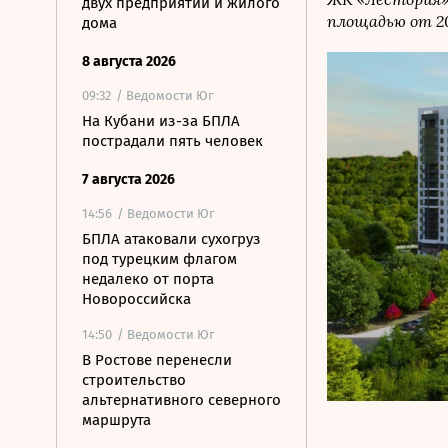
двух предприятий и жилого
площадью от 2
дома
8 августа 2026
09:32
/ Ведомости Юг
На Кубани из-за БПЛА
пострадали пять человек
7 августа 2026
14:56
/ Ведомости Юг
БПЛА атаковали сухогруз
под турецким флагом
недалеко от порта
Новороссийска
14:50
/ Ведомости Юг
В Ростове перенесли
строительство
альтернативного северного
маршрута