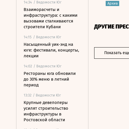
14:34
/ Ведомости Юг
Архив
Взаиморасчеты и
инфраструктура: с какими
вызовами сталкиваются
ДРУГИЕ ПРЕ
строители Кубани
14:15
/ Ведомости Юг
Насыщенный уик-энд на
юге: фестивали, концерты,
Показать ещ
лекции
14:02
/ Ведомости Юг
Рестораны юга обновили
до 30% меню в летний
период
13:32
/ Ведомости Юг
Крупные девелоперы
усилят строительство
инфраструктуры в
Ростовской области