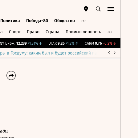
Политика
Победа-80
Общество
ка
Спорт
Право
Страна
Промышленность
ь
Политика
Победа-80
Общество
Бирж.
12,239
+1,31%
↑
UTAR
9,26
+1,2%
↑
CARM
0,76
-0,2%
↓
IMOEX
2 281,
ры в Госдуму: каким был и будет российский парламент
Война н
еди
вартир