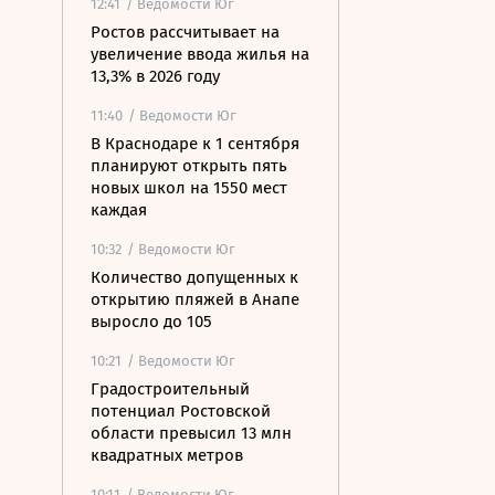
12:41
/ Ведомости Юг
Ростов рассчитывает на
увеличение ввода жилья на
13,3% в 2026 году
11:40
/ Ведомости Юг
В Краснодаре к 1 сентября
планируют открыть пять
новых школ на 1550 мест
каждая
10:32
/ Ведомости Юг
Количество допущенных к
открытию пляжей в Анапе
выросло до 105
10:21
/ Ведомости Юг
Градостроительный
потенциал Ростовской
области превысил 13 млн
квадратных метров
10:11
/ Ведомости Юг