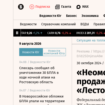
Подписка
Газета
MAX
Ведомости Юг
Бизнес
Экономика
Ведомости
Справочник компаний
ВЕДЫ
Правил
Ведомости Юг
Бизнес
Экономика
1,31%
↑
UTAR
9,26
+1,2%
↑
CARM
0,76
-0,2%
↓
IMOEX
2 281,31
-0,2%
↓
Ситуация на топл
9 августа 2026
Новости
Реклама / https:/
Новости Юг
компаний Юга
Erid:2SDnjesaA6w
04:08
/ Ведомости Юг
30 октября 2024
/ 
Слюсарь сообщил об
«Неоме
уничтожении 30 БПЛА в
ходе ночной атаки на
продаж
Ростовскую область
«Лест
04:07
/ Ведомости Юг
В Новороссийске обломки
Федеральный де
БПЛА упали на территории
ЖК «Лестория»,