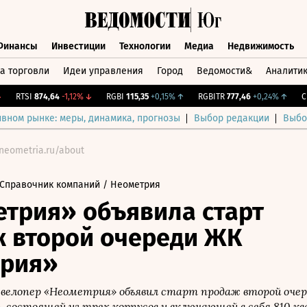
Финансы
Инвестиции
Технологии
Медиа
Недвижимость
а торговли
Идеи управления
Город
Ведомости&
Аналити
Финансы
Инвестиции
Технологии
Медиа
Недвижимост
RTSI
874,64
-1,12%
↓
RGBI
115,35
+0,15%
↑
RGBITR
777,46
+0,24%
↑
CNY 
ивном рынке: меры, динамика, прогнозы
Выбор редакции
Выбо
/neometria.ru/about
Справочник компаний
/ Неометрия
трия» объявила старт
 второй очереди ЖК
ория»
велопер «Неометрия» объявил старт продаж второй очер
 состоящей из трех корпусов и включающей в себя 810 к