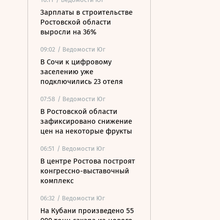
Зарплаты в строительстве
Ростовской области
выросли на 36%
09:02
/ Ведомости Юг
В Сочи к цифровому
заселению уже
подключились 23 отеля
07:58
/ Ведомости Юг
В Ростовской области
зафиксировано снижение
цен на некоторые фрукты
06:51
/ Ведомости Юг
В центре Ростова построят
конгрессно-выставочный
комплекс
06:32
/ Ведомости Юг
На Кубани произведено 55