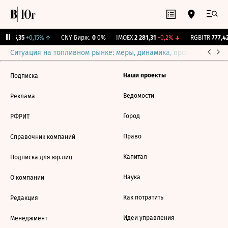
BI
115,35
+0,15%
↑
CNY Бирж.
0
0%
IMOEX
2 281,31
-0,2%
↓
RGBITR
777,42
Ситуация на топливном рынке: меры, динамика, прогнозы
Выб
Наши проекты
Подписка
Ведомости
Реклама
Город
РФРИТ
Право
Справочник компаний
Капитал
Подписка для юр.лиц
Наука
О компании
Как потратить
Редакция
Идеи управления
Менеджмент