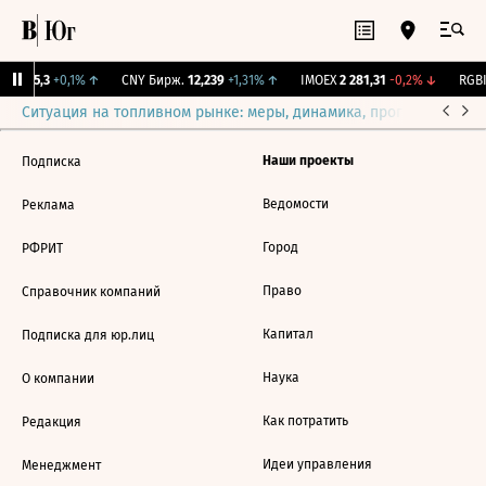
BI
115,3
+0,1%
↑
CNY Бирж.
12,239
+1,31%
↑
IMOEX
2 281,31
-0,2%
↓
RGBI
Ситуация на топливном рынке: меры, динамика, прогнозы
Выб
Наши проекты
Подписка
Ведомости
Реклама
Город
РФРИТ
Право
Справочник компаний
Капитал
Подписка для юр.лиц
Наука
О компании
Как потратить
Редакция
Идеи управления
Менеджмент