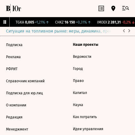
31%
↑
TGKA
0,005
+1,21%
↑
CHKZ
16 150
+0,31%
↑
IMOEX
2 281,31
-0,2%
↓
Ситуация на топливном рынке: меры, динамика, прогнозы
Выб
Наши проекты
Подписка
Ведомости
Реклама
Город
РФРИТ
Право
Справочник компаний
Капитал
Подписка для юр.лиц
Наука
О компании
Как потратить
Редакция
Идеи управления
Менеджмент