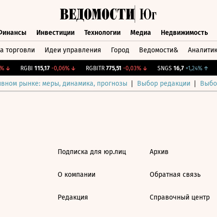
Финансы
Инвестиции
Технологии
Медиа
Недвижимость
а торговли
Идеи управления
Город
Ведомости&
Аналити
Финансы
Инвестиции
Технологии
Медиа
Недвижимост
↓
RGBI
115,17
-0,06%
↓
RGBITR
775,51
-0,03%
↓
SNGS
16,7
+1,24%
↑
ивном рынке: меры, динамика, прогнозы
Выбор редакции
Выбо
Подписка для юр.лиц
Архив
О компании
Обратная связь
Редакция
Справочный центр