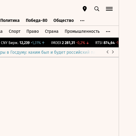
Политика
Победа-80
Общество
ка
Спорт
Право
Страна
Промышленность
ь
Политика
Победа-80
Общество
CNY Бирж.
12,239
+1,31%
↑
IMOEX
2 281,31
-0,2%
↓
RTSI
874,64
-1,12%
↓
R
ры в Госдуму: каким был и будет российский парламент
Война н