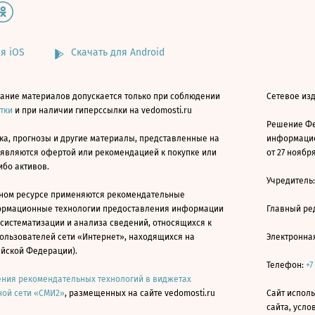
я iOS
Скачать для Android
ание материалов допускается только при соблюдении
Сетевое изд
атки
и при наличии гиперссылки на vedomosti.ru
Решение Фе
ка, прогнозы и другие материалы, представленные на
информацио
 являются офертой или рекомендацией к покупке или
от 27 ноября
ибо активов.
Учредитель
ном ресурсе применяются рекомендательные
ормационные технологии предоставления информации
Главный ре
 систематизации и анализа сведений, относящихся к
ользователей сети «Интернет», находящихся на
Электронна
ийской Федерации).
Телефон:
+7
ния рекомендательных технологий в виджетах
ой сети «СМИ2»
, размещенных на сайте vedomosti.ru
Сайт исполь
сайта, усл