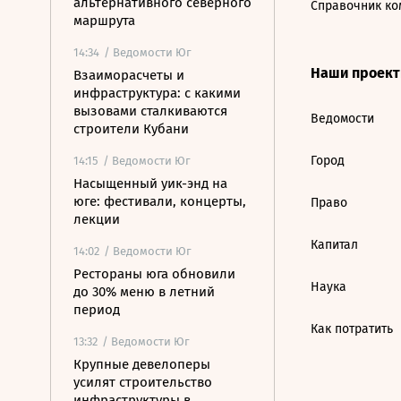
альтернативного северного
Справочник ко
маршрута
14:34
/ Ведомости Юг
Наши проек
Взаиморасчеты и
инфраструктура: с какими
вызовами сталкиваются
Ведомости
строители Кубани
Город
14:15
/ Ведомости Юг
Насыщенный уик-энд на
юге: фестивали, концерты,
Право
лекции
Капитал
14:02
/ Ведомости Юг
Рестораны юга обновили
Наука
до 30% меню в летний
период
Как потратить
13:32
/ Ведомости Юг
Крупные девелоперы
усилят строительство
инфраструктуры в