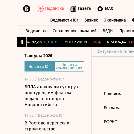
Подписка
Газета
MAX
Ведомости Юг
Бизнес
Экономика
Ведомости
Справочник компаний
ВЕДЫ
Правил
Ведомости Юг
Бизнес
Экономика
%
↑
CNY Бирж.
12,239
+1,31%
↑
IMOEX
2 281,31
-0,2%
↓
RTSI
874,64
-1,12%
Ситуация на топл
7 августа 2026
Новости
Новости Юг
компаний Юга
14:56
/ Ведомости Юг
БПЛА атаковали сухогруз
под турецким флагом
Подписка
недалеко от порта
Новороссийска
Реклама
14:50
/ Ведомости Юг
РФРИТ
В Ростове перенесли
строительство