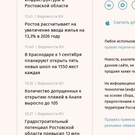
Ростовской области
12:41
/ Ведомости Юг
Скачать дл
Ростов рассчитывает на
увеличение ввода жилья на
13,3% в 2026 году
Любое использов
11:40
/ Ведомости Юг
правил перепеч
В Краснодаре к 1 сентября
Новости, аналити
планируют открыть пять
данном сайте, не
новых школ на 1550 мест
продаже каких-л
каждая
10:32
/ Ведомости Юг
На информацион
технологии (инф
Количество допущенных к
на основе сбора,
открытию пляжей в Анапе
предпочтениям п
выросло до 105
территории Росс
10:21
/ Ведомости Юг
Правила примене
Градостроительный
рекламно-обменн
потенциал Ростовской
области превысил 13 млн