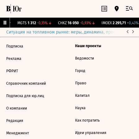
08%
↑
MGTS
1 312
-0,15%
↓
CHKZ
16 050
-0,93%
↓
IMOEX
2 295,71
+0,43%
Ситуация на топливном рынке: меры, динамика, прогнозы
Выб
Наши проекты
Подписка
Ведомости
Реклама
Город
РФРИТ
Право
Справочник компаний
Капитал
Подписка для юр.лиц
Наука
О компании
Как потратить
Редакция
Идеи управления
Менеджмент