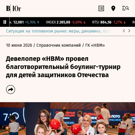
Бирж.
12,081
+0,76%
↑
IMOEX
2 285,88
-0,69%
↓
RTSI
884,56
-1,27%
↓
RGB
Ситуация на топливном рынке: меры, динамика, прогнозы
Выб
10 июня 2026
/ Справочник компаний
/ ГК «НВМ»
Девелопер «НВМ» провел
благотворительный боулинг-турнир
для детей защитников Отечества