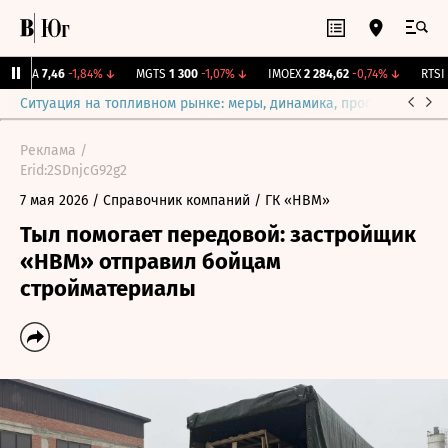
ARSA
7,46
-1,84%
↓
MGTS
1 300
-1,07%
↓
IMOEX
2 284,62
-0,74%
↓
RTSI
Ситуация на топливном рынке: меры, динамика, прогнозы
Выб
Реклама /
Erid:2SDnjcG92g2
7 мая 2026
/ Справочник компаний
/ ГК «НВМ»
Тыл помогает передовой: застройщик
«НВМ» отправил бойцам
стройматериалы