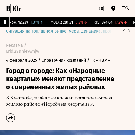
NY Бирж.
12,239
+1,31%
↑
IMOEX
2 281,31
-0,2%
↓
RTSI
874,64
-1,12%
↓
RG
Ситуация на топливном рынке: меры, динамика, прогнозы
Выб
Реклама /
Erid:2SDnje9wnjW
4 февраля 2025
/ Справочник компаний
/ ГК «НВМ»
Город в городе: Как «Народные
кварталы» меняют представление
о современных жилых районах
В Краснодаре идет активное строительство
жилого района «Народные кварталы».