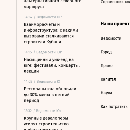
альтернативного северного
Справочник ко
маршрута
14:34
/ Ведомости Юг
Наши проек
Взаиморасчеты и
инфраструктура: с какими
вызовами сталкиваются
Ведомости
строители Кубани
Город
14:15
/ Ведомости Юг
Насыщенный уик-энд на
юге: фестивали, концерты,
Право
лекции
Капитал
14:02
/ Ведомости Юг
Рестораны юга обновили
Наука
до 30% меню в летний
период
Как потратить
13:32
/ Ведомости Юг
Крупные девелоперы
усилят строительство
инфраструктуры в