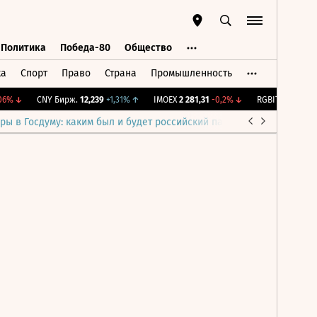
Политика
Победа-80
Общество
ка
Спорт
Право
Страна
Промышленность
ь
Политика
Победа-80
Общество
6%
↓
CNY Бирж.
12,239
+1,31%
↑
IMOEX
2 281,31
-0,2%
↓
RGBITR
775,48
-0
ры в Госдуму: каким был и будет российский парламент
Война н