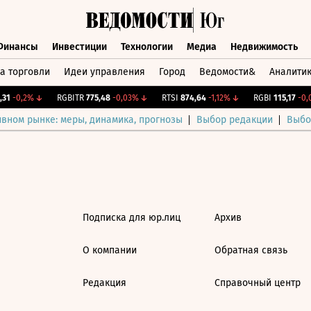
Финансы
Инвестиции
Технологии
Медиа
Недвижимость
а торговли
Идеи управления
Город
Ведомости&
Аналити
Финансы
Инвестиции
Технологии
Медиа
Недвижимост
31
-0,2%
↓
RGBITR
775,48
-0,03%
↓
RTSI
874,64
-1,12%
↓
RGBI
115,17
-0,0
ивном рынке: меры, динамика, прогнозы
Выбор редакции
Выбо
Подписка для юр.лиц
Архив
О компании
Обратная связь
Редакция
Справочный центр