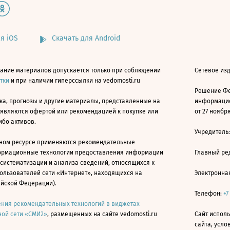
я iOS
Скачать для Android
ание материалов допускается только при соблюдении
Сетевое изд
атки
и при наличии гиперссылки на vedomosti.ru
Решение Фе
ка, прогнозы и другие материалы, представленные на
информацио
 являются офертой или рекомендацией к покупке или
от 27 ноября
ибо активов.
Учредитель
ном ресурсе применяются рекомендательные
ормационные технологии предоставления информации
Главный ре
 систематизации и анализа сведений, относящихся к
ользователей сети «Интернет», находящихся на
Электронна
ийской Федерации).
Телефон:
+7
ния рекомендательных технологий в виджетах
ой сети «СМИ2»
, размещенных на сайте vedomosti.ru
Сайт исполь
сайта, усл