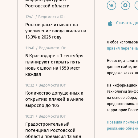
Ростовской области
12:41
/ Ведомости Юг
Скачать дл
Ростов рассчитывает на
увеличение ввода жилья на
13,3% в 2026 году
Любое использов
11:40
/ Ведомости Юг
правил перепеч
В Краснодаре к 1 сентября
Новости, аналити
планируют открыть пять
данном сайте, не
новых школ на 1550 мест
продаже каких-л
каждая
10:32
/ Ведомости Юг
На информацион
технологии (инф
Количество допущенных к
на основе сбора,
открытию пляжей в Анапе
предпочтениям п
выросло до 105
территории Росс
10:21
/ Ведомости Юг
Правила примене
Градостроительный
рекламно-обменн
потенциал Ростовской
области превысил 13 млн