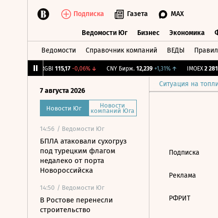
Подписка
Газета
MAX
Ведомости Юг
Бизнес
Экономика
Ведомости
Справочник компаний
ВЕДЫ
Правил
Ведомости Юг
Бизнес
Экономика
64
-1,12%
↓
RGBI
115,17
-0,06%
↓
CNY Бирж.
12,239
+1,31%
↑
IMOEX
2 281,
Ситуация на топл
7 августа 2026
Новости
Новости Юг
компаний Юга
14:56
/ Ведомости Юг
БПЛА атаковали сухогруз
под турецким флагом
Подписка
недалеко от порта
Новороссийска
Реклама
14:50
/ Ведомости Юг
РФРИТ
В Ростове перенесли
строительство