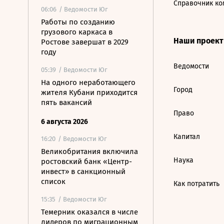
Справочник ко
06:06
/ Ведомости Юг
Работы по созданию
грузового каркаса в
Наши проек
Ростове завершат в 2029
году
Ведомости
05:39
/ Ведомости Юг
На одного неработающего
Город
жителя Кубани приходится
пять вакансий
Право
6 августа 2026
Капитал
16:20
/ Ведомости Юг
Великобритания включила
Наука
ростовский банк «Центр-
инвест» в санкционный
список
Как потратить
15:35
/ Ведомости Юг
Темерник оказался в числе
лидеров по миграционным