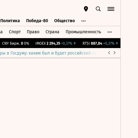
Политика
Победа-80
Общество
ка
Спорт
Право
Страна
Промышленность
ь
Политика
Победа-80
Общество
CNY Бирж.
0
0%
IMOEX
2 294,35
+0,37%
↑
RTSI
887,84
+0,37%
↑
RGBI
115
ры в Госдуму: каким был и будет российский парламент
Война н