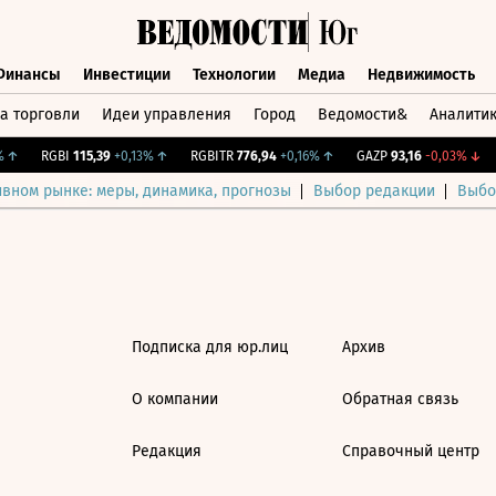
Финансы
Инвестиции
Технологии
Медиа
Недвижимость
а торговли
Идеи управления
Город
Ведомости&
Аналити
Финансы
Инвестиции
Технологии
Медиа
Недвижимост
↑
RGBI
115,39
+0,13%
↑
RGBITR
776,94
+0,16%
↑
GAZP
93,16
-0,03%
↓
ивном рынке: меры, динамика, прогнозы
Выбор редакции
Выбо
Подписка для юр.лиц
Архив
О компании
Обратная связь
Редакция
Справочный центр