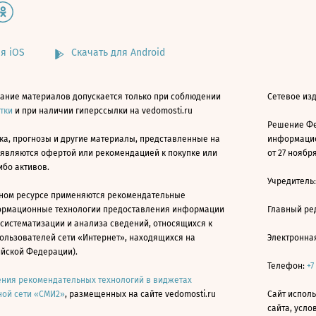
я iOS
Скачать для Android
ание материалов допускается только при соблюдении
Сетевое изд
атки
и при наличии гиперссылки на vedomosti.ru
Решение Фе
ка, прогнозы и другие материалы, представленные на
информацио
 являются офертой или рекомендацией к покупке или
от 27 ноября
ибо активов.
Учредитель
ном ресурсе применяются рекомендательные
ормационные технологии предоставления информации
Главный ре
 систематизации и анализа сведений, относящихся к
ользователей сети «Интернет», находящихся на
Электронна
ийской Федерации).
Телефон:
+7
ния рекомендательных технологий в виджетах
ой сети «СМИ2»
, размещенных на сайте vedomosti.ru
Сайт исполь
сайта, усл