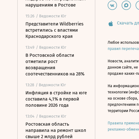
нарушениям в Ростове
15:26
/ Ведомости Юг
Скачать дл
Представители Wildberries
встретились с властями
Краснодарского края
Любое использов
13:49
/ Ведомости Юг
правил перепеч
В Ростовской области
отметили рост
Новости, аналити
возвращения
данном сайте, не
соотечественников на 28%
продаже каких-л
13:28
/ Ведомости Юг
На информацион
Инфляция в стройке на юге
технологии (инф
составила 4,1% в первой
на основе сбора,
половине 2026 года
предпочтениям п
территории Росс
13:04
/ Ведомости Юг
Правила примене
Ростовская область
рекламно-обменн
направила на ремонт школ
свыше 2 млрд рублей