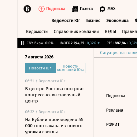
Подписка
Газета
MAX
Ведомости Юг
Бизнес
Экономика
Ведомости
Справочник компаний
ВЕДЫ
Правил
Ведомости Юг
Бизнес
Экономика
16
-0,03%
↓
CNY Бирж.
0
0%
IMOEX
2 294,35
+0,37%
↑
RTSI
887,84
+0,37%
Ситуация на топл
7 августа 2026
Новости
Новости Юг
компаний Юга
06:51
/ Ведомости Юг
В центре Ростова построят
конгрессно-выставочный
Подписка
центр
Реклама
06:32
/ Ведомости Юг
На Кубани произведено 55
РФРИТ
000 тонн сахара из нового
урожая свеклы