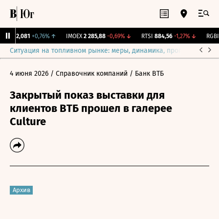
рж.
12,081
+0,76%
↑
IMOEX
2 285,88
-0,69%
↓
RTSI
884,56
-1,27%
↓
RGBI
1
Ситуация на топливном рынке: меры, динамика, прогнозы
Выб
4 июня 2026
/ Справочник компаний
/ Банк ВТБ
Закрытый показ выставки для
клиентов ВТБ прошел в галерее
Culture
Архив