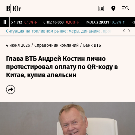
MGTS
1 312
-0,15%
↓
CHKZ
16 050
-0,93%
↓
IMOEX
2 293,11
+0,32%
↑
RTS
Ситуация на топливном рынке: меры, динамика, прогнозы
Выб
4 июня 2026
/ Справочник компаний
/ Банк ВТБ
Глава ВТБ Андрей Костин лично
протестировал оплату по QR-коду в
Китае, купив апельсин​​​