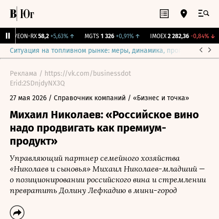
VEON-RX
58,2
+5,63%
↑
MGTS
1 326
+0,91%
↑
IMOEX
2 282,36
-0,84%
↓
Ситуация на топливном рынке: меры, динамика, прогнозы
Выб
Реклама / https://vk.com/businessdot
Erid:2SDnjdyNX3Q
27 мая 2026
/ Справочник компаний
/ «Бизнес и точка»
Михаил Николаев: «Российское вино
надо продвигать как премиум-
продукт»
Управляющий партнер семейного хозяйства
«Николаев и сыновья» Михаил Николаев-младший —
о позиционировании российского вина и стремлении
превратить Долину Лефкадию в мини-город