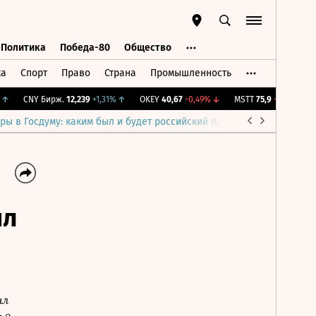
Политика
Победа-80
Общество
ка
Спорт
Право
Страна
Промышленность
ь
Политика
Победа-80
Общество
CNY Бирж.
12,239
+1,31%
↑
OKEY
40,67
-0,49%
↓
MSTT
75,9
-0,13%
↓
IM
ры в Госдуму: каким был и будет российский парламент
Война н
ил
ил
 о