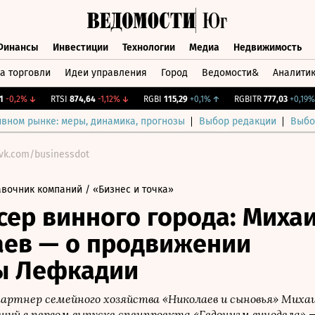
Финансы
Инвестиции
Технологии
Медиа
Недвижимость
а торговли
Идеи управления
Город
Ведомости&
Аналити
Финансы
Инвестиции
Технологии
Медиа
Недвижимост
,2%
↓
RTSI
874,64
-1,12%
↓
RGBI
115,29
+0,1%
↑
RGBITR
777,03
+0,19%
↑
ивном рынке: меры, динамика, прогнозы
Выбор редакции
Выбо
/vk.com/businessdot
авочник компаний
/ «Бизнес и точка»
ер винного города: Миха
ев — о продвижении
ы Лефкадии
артнер семейного хозяйства «Николаев и сыновья» Миха
ий в первом выпуске спецпроекта «Гедонизм винодела» —