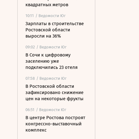
квадратных метров
10:11
/ Ведомости Юг
Зарплаты в строительстве
Ростовской области
выросли на 36%
09:02
/ Ведомости Юг
В Сочи к цифровому
заселению уже
подключились 23 отеля
07:58
/ Ведомости Юг
В Ростовской области
зафиксировано снижение
цен на некоторые фрукты
06:51
/ Ведомости Юг
В центре Ростова построят
конгрессно-выставочный
комплекс