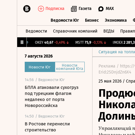
Подписка
Газета
MAX
Ведомости Юг
Бизнес
Экономика
Ведомости
Справочник компаний
ВЕДЫ
Правил
Ведомости Юг
Бизнес
Экономика
2,239
+1,31%
↑
OKEY
40,67
-0,49%
↓
MSTT
75,9
-0,13%
↓
IMOEX
2 281,31
-0
Ситуация на топл
7 августа 2026
Новости
Реклама / https:/
Новости Юг
компаний Юга
Erid:2SDnjdZn6X4
14:56
/ Ведомости Юг
25 мая 2026
/ Спр
БПЛА атаковали сухогруз
Продюс
под турецким флагом
недалеко от порта
Никола
Новороссийска
Долин
14:50
/ Ведомости Юг
В Ростове перенесли
Управляющий п
строительство
Николаев-младш