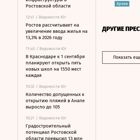
Архив
Ростовской области
12:41
/ Ведомости Юг
Ростов рассчитывает на
ДРУГИЕ ПРЕ
увеличение ввода жилья на
13,3% в 2026 году
11:40
/ Ведомости Юг
В Краснодаре к 1 сентября
Показать ещ
планируют открыть пять
новых школ на 1550 мест
каждая
10:32
/ Ведомости Юг
Количество допущенных к
открытию пляжей в Анапе
выросло до 105
10:21
/ Ведомости Юг
Градостроительный
потенциал Ростовской
области превысил 13 млн