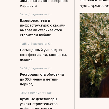
альтернативного северного
пути премиальн
маршрута
14:34
/ Ведомости Юг
Взаиморасчеты и
инфраструктура: с какими
вызовами сталкиваются
строители Кубани
14:15
/ Ведомости Юг
Насыщенный уик-энд на
юге: фестивали, концерты,
лекции
14:02
/ Ведомости Юг
Рестораны юга обновили
до 30% меню в летний
период
13:32
/ Ведомости Юг
Крупные девелоперы
усилят строительство
инфраструктуры в