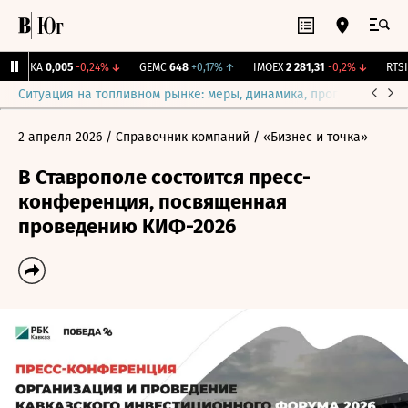
TGKA
0,005
-0,24%
↓
GEMC
648
+0,17%
↑
IMOEX
2 281,31
-0,2%
↓
RTSI
8
Ситуация на топливном рынке: меры, динамика, прогнозы
Выб
2 апреля 2026
/ Справочник компаний
/ «Бизнес и точка»
В Ставрополе состоится пресс-
конференция, посвященная
проведению КИФ-2026