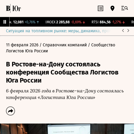
Бирж.
12,081
+0,76%
↑
IMOEX
2 285,88
-0,69%
↓
RTSI
884,56
-1,27%
↓
RG
Ситуация на топливном рынке: меры, динамика, прогнозы
Выб
11 февраля 2026
/ Справочник компаний
/ Сообщество
Логистов Юга России
В Ростове-на-Дону состоялась
конференция Сообщества Логистов
Юга России
6 февраля 2026 года в Ростове-на-Дону состоялась
конференция «Логистика Юга России»