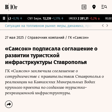
I
115,3
+0,1%
↑
CNY Бирж.
12,239
+1,31%
↑
IMOEX
2 281,31
-0,2%
↓
RGBIT
Ситуация на топливном рынке: меры, динамика, прогнозы
Выб
27 мая 2025
/ Справочник компаний
/ ГК «Самсон»
«Самсон» подписала соглашение о
развитии туристской
инфрастркуктуры Ставрополья
ГК «Самсон» заключила соглашение о
сотрудничестве с правительством Ставрополья о
реализации на Кавказских Минеральных Водах
крупного проекта по созданию туристко-
рекреационной инфраструктуры.