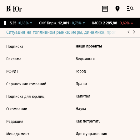
BI
115,35
+0,18%
↑
CNY Бирж.
12,081
+0,76%
↑
IMOEX
2 285,88
-0,69%
↓
Ситуация на топливном рынке: меры, динамика, прогнозы
Выб
Наши проекты
Подписка
Ведомости
Реклама
Город
РФРИТ
Право
Справочник компаний
Капитал
Подписка для юр.лиц
Наука
О компании
Как потратить
Редакция
Идеи управления
Менеджмент