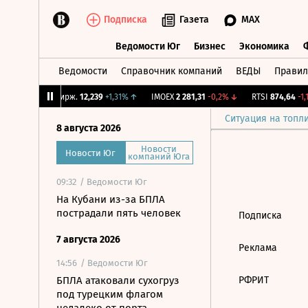
Подписка
Газета
MAX
Ведомости Юг
Бизнес
Экономика
Ведомости
Справочник компаний
ВЕДЫ
Правил
Ведомости Юг
Бизнес
Экономика
6%
↑
CNY Бирж.
12,239
+1,31%
↑
IMOEX
2 281,31
-0,2%
↓
RTSI
874,64
-1,1
Ситуация на топл
8 августа 2026
Новости
Новости Юг
компаний Юга
09:32
/ Ведомости Юг
На Кубани из-за БПЛА
пострадали пять человек
Подписка
7 августа 2026
Реклама
14:56
/ Ведомости Юг
БПЛА атаковали сухогруз
РФРИТ
под турецким флагом