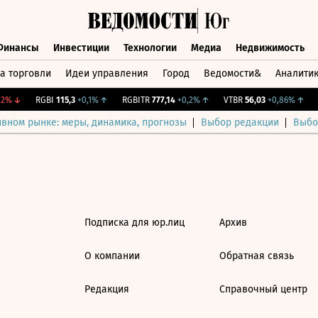
Финансы
Инвестиции
Технологии
Медиа
Недвижимость
а торговли
Идеи управления
Город
Ведомости&
Аналити
Финансы
Инвестиции
Технологии
Медиа
Недвижимост
2%
↓
RGBI
115,3
+0,1%
↑
RGBITR
777,14
+0,2%
↑
VTBR
56,03
+0,86%
↑
C
ивном рынке: меры, динамика, прогнозы
Выбор редакции
Выбо
Подписка для юр.лиц
Архив
О компании
Обратная связь
Редакция
Справочный центр