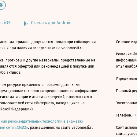
я iOS
Скачать для Android
ание материалов допускается только при соблюдении
Сетевое изд
атки
и при наличии гиперссылки на vedomosti.ru
Решение Фе
ка, прогнозы и другие материалы, представленные на
информацио
 являются офертой или рекомендацией к покупке или
от 27 ноября
ибо активов.
Учредитель
ном ресурсе применяются рекомендательные
ормационные технологии предоставления информации
Главный ре
 систематизации и анализа сведений, относящихся к
ользователей сети «Интернет», находящихся на
Электронна
ийской Федерации).
Телефон:
+7
ния рекомендательных технологий в виджетах
ой сети «СМИ2»
, размещенных на сайте vedomosti.ru
Сайт исполь
сайта, усл