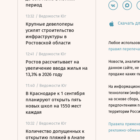
период
13:32
/ Ведомости Юг
Скачать дл
Крупные девелоперы
усилят строительство
инфраструктуры в
Ростовской области
Любое использов
правил перепеч
12:41
/ Ведомости Юг
Ростов рассчитывает на
Новости, аналити
увеличение ввода жилья на
данном сайте, не
13,3% в 2026 году
продаже каких-л
11:40
/ Ведомости Юг
На информацион
В Краснодаре к 1 сентября
технологии (инф
планируют открыть пять
на основе сбора,
новых школ на 1550 мест
предпочтениям п
каждая
территории Росс
10:32
/ Ведомости Юг
Правила примене
рекламно-обменн
Количество допущенных к
открытию пляжей в Анапе