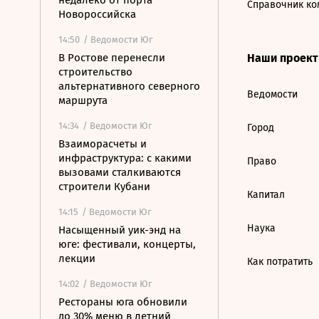
недалеко от порта
Справочник ко
Новороссийска
14:50
/ Ведомости Юг
В Ростове перенесли
Наши проек
строительство
альтернативного северного
Ведомости
маршрута
14:34
/ Ведомости Юг
Город
Взаиморасчеты и
инфраструктура: с какими
Право
вызовами сталкиваются
строители Кубани
Капитал
14:15
/ Ведомости Юг
Наука
Насыщенный уик-энд на
юге: фестивали, концерты,
лекции
Как потратить
14:02
/ Ведомости Юг
Рестораны юга обновили
до 30% меню в летний