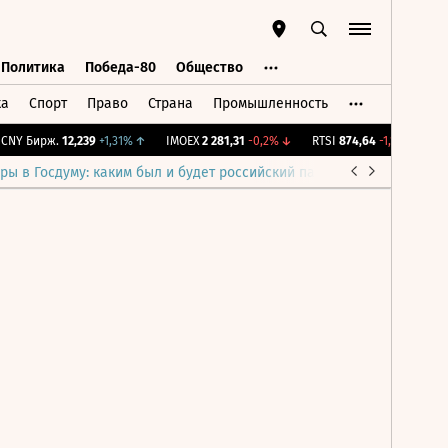
Политика
Победа-80
Общество
ка
Спорт
Право
Страна
Промышленность
ь
Политика
Победа-80
Общество
NY Бирж.
12,239
+1,31%
↑
IMOEX
2 281,31
-0,2%
↓
RTSI
874,64
-1,12%
↓
RG
ры в Госдуму: каким был и будет российский парламент
Война н