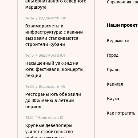
альтернативного северного
Справочник ко
маршрута
14:34
/ Ведомости Юг
Наши проек
Взаиморасчеты и
инфраструктура: с какими
вызовами сталкиваются
Ведомости
строители Кубани
Город
14:15
/ Ведомости Юг
Насыщенный уик-энд на
юге: фестивали, концерты,
Право
лекции
Капитал
14:02
/ Ведомости Юг
Рестораны юга обновили
Наука
до 30% меню в летний
период
Как потратить
13:32
/ Ведомости Юг
Крупные девелоперы
усилят строительство
инфраструктуры в