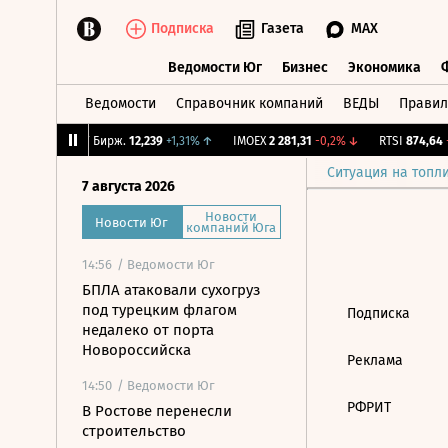
Подписка
Газета
MAX
Ведомости Юг
Бизнес
Экономика
Ведомости
Справочник компаний
ВЕДЫ
Правил
Ведомости Юг
Бизнес
Экономика
3,24%
↓
CNY Бирж.
12,239
+1,31%
↑
IMOEX
2 281,31
-0,2%
↓
RTSI
874,64
-
Ситуация на топл
7 августа 2026
Новости
Новости Юг
компаний Юга
14:56
/ Ведомости Юг
БПЛА атаковали сухогруз
под турецким флагом
Подписка
недалеко от порта
Новороссийска
Реклама
14:50
/ Ведомости Юг
РФРИТ
В Ростове перенесли
строительство