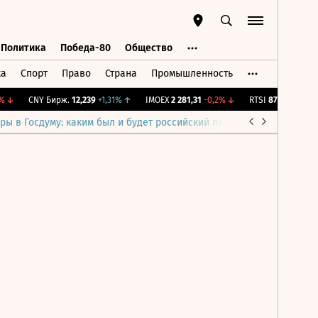
Политика
Победа-80
Общество
ка
Спорт
Право
Страна
Промышленность
ь
Политика
Победа-80
Общество
↓
CNY Бирж.
12,239
+1,31%
↑
IMOEX
2 281,31
-0,2%
↓
RTSI
874,64
-1,12%
ры в Госдуму: каким был и будет российский парламент
Война н