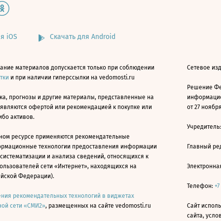
я iOS
Скачать для Android
ание материалов допускается только при соблюдении
Сетевое изд
атки
и при наличии гиперссылки на vedomosti.ru
Решение Фе
ка, прогнозы и другие материалы, представленные на
информацио
 являются офертой или рекомендацией к покупке или
от 27 ноября
ибо активов.
Учредитель
ном ресурсе применяются рекомендательные
ормационные технологии предоставления информации
Главный ре
 систематизации и анализа сведений, относящихся к
ользователей сети «Интернет», находящихся на
Электронна
ийской Федерации).
Телефон:
+7
ния рекомендательных технологий в виджетах
ой сети «СМИ2»
, размещенных на сайте vedomosti.ru
Сайт исполь
сайта, усл