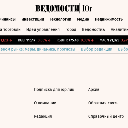
Финансы
Инвестиции
Технологии
Медиа
Недвижимость
а торговли
Идеи управления
Город
Ведомости&
Аналити
Финансы
Инвестиции
Технологии
Медиа
Недвижимост
1,12%
↓
RGBI
115,17
-0,06%
↓
RGBITR
775,48
-0,03%
↓
MAGN
21,325
-3,24%
ивном рынке: меры, динамика, прогнозы
Выбор редакции
Выбо
Подписка для юр.лиц
Архив
О компании
Обратная связь
Редакция
Справочный центр