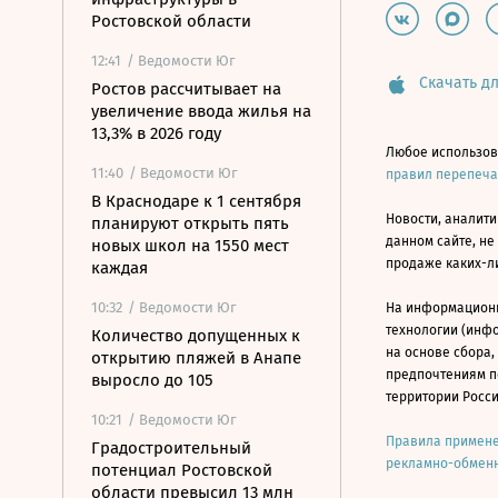
Ростовской области
12:41
/ Ведомости Юг
Скачать дл
Ростов рассчитывает на
увеличение ввода жилья на
13,3% в 2026 году
Любое использов
11:40
/ Ведомости Юг
правил перепеч
В Краснодаре к 1 сентября
Новости, аналити
планируют открыть пять
данном сайте, не
новых школ на 1550 мест
продаже каких-л
каждая
10:32
/ Ведомости Юг
На информацион
технологии (инф
Количество допущенных к
на основе сбора,
открытию пляжей в Анапе
предпочтениям п
выросло до 105
территории Росс
10:21
/ Ведомости Юг
Правила примене
Градостроительный
рекламно-обменн
потенциал Ростовской
области превысил 13 млн