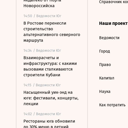
недалеко от порта
Справочник ко
Новороссийска
14:50
/ Ведомости Юг
В Ростове перенесли
Наши проек
строительство
альтернативного северного
Ведомости
маршрута
14:34
/ Ведомости Юг
Город
Взаиморасчеты и
инфраструктура: с какими
Право
вызовами сталкиваются
строители Кубани
Капитал
14:15
/ Ведомости Юг
Наука
Насыщенный уик-энд на
юге: фестивали, концерты,
лекции
Как потратить
14:02
/ Ведомости Юг
Рестораны юга обновили
до 30% меню в летний