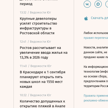
период
13:32
/ Ведомости Юг
Скачать дл
Крупные девелоперы
усилят строительство
инфраструктуры в
Ростовской области
Любое использов
правил перепеч
12:41
/ Ведомости Юг
Ростов рассчитывает на
Новости, аналити
увеличение ввода жилья на
данном сайте, не
13,3% в 2026 году
продаже каких-л
11:40
/ Ведомости Юг
На информацион
В Краснодаре к 1 сентября
технологии (инф
планируют открыть пять
на основе сбора,
новых школ на 1550 мест
предпочтениям п
каждая
территории Росс
10:32
/ Ведомости Юг
Правила примене
рекламно-обменн
Количество допущенных к
открытию пляжей в Анапе