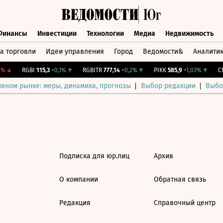
Финансы
Инвестиции
Технологии
Медиа
Недвижимость
а торговли
Идеи управления
Город
Ведомости&
Аналити
Финансы
Инвестиции
Технологии
Медиа
Недвижимост
%
↓
RGBI
115,3
+0,1%
↑
RGBITR
777,14
+0,2%
↑
PIKK
585,9
+1,03%
↑
CN
ивном рынке: меры, динамика, прогнозы
Выбор редакции
Выбо
Подписка для юр.лиц
Архив
О компании
Обратная связь
Редакция
Справочный центр