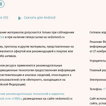
я iOS
Скачать для Android
ание материалов допускается только при соблюдении
Сетевое изд
атки
и при наличии гиперссылки на vedomosti.ru
Решение Фе
ка, прогнозы и другие материалы, представленные на
информацио
 являются офертой или рекомендацией к покупке или
от 27 ноября
ибо активов.
Учредитель
ном ресурсе применяются рекомендательные
ормационные технологии предоставления информации
Главный ре
 систематизации и анализа сведений, относящихся к
ользователей сети «Интернет», находящихся на
Электронна
ийской Федерации).
Телефон:
+7
ния рекомендательных технологий в виджетах
ой сети «СМИ2»
, размещенных на сайте vedomosti.ru
Сайт исполь
сайта, усл