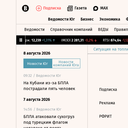
Подписка
Газета
MAX
Ведомости Юг
Бизнес
Экономика
Ведомости
Справочник компаний
ВЕДЫ
Правил
Ведомости Юг
Бизнес
Экономика
3%
↑
CNY Бирж.
12,239
+1,31%
↑
IMOEX
2 281,31
-0,2%
↓
RTSI
874,64
-1,12
Ситуация на топл
8 августа 2026
Новости
Новости Юг
компаний Юга
09:32
/ Ведомости Юг
На Кубани из-за БПЛА
пострадали пять человек
Подписка
7 августа 2026
Реклама
14:56
/ Ведомости Юг
БПЛА атаковали сухогруз
РФРИТ
под турецким флагом