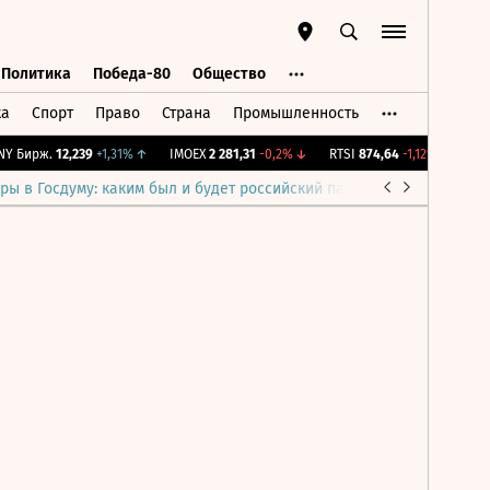
Политика
Победа-80
Общество
ка
Спорт
Право
Страна
Промышленность
ь
Политика
Победа-80
Общество
Y Бирж.
12,239
+1,31%
↑
IMOEX
2 281,31
-0,2%
↓
RTSI
874,64
-1,12%
↓
RGB
ры в Госдуму: каким был и будет российский парламент
Война н