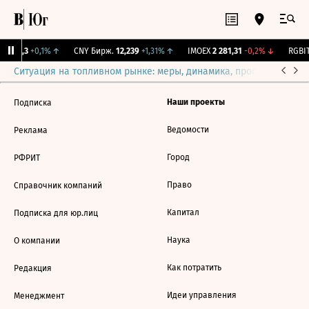
BI
115,3
+0,1%
↑
CNY Бирж.
12,239
+1,31%
↑
IMOEX
2 281,31
-0,2%
↓
RGBIT
Ситуация на топливном рынке: меры, динамика, прогнозы
Выб
Наши проекты
Подписка
Ведомости
Реклама
Город
РФРИТ
Право
Справочник компаний
Капитал
Подписка для юр.лиц
Наука
О компании
Как потратить
Редакция
Идеи управления
Менеджмент