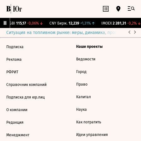
RGBI
115,17
-0,06%
↓
CNY Бирж.
12,239
+1,31%
↑
IMOEX
2 281,31
-0,2%
↓
Ситуация на топливном рынке: меры, динамика, прогнозы
Выб
Наши проекты
Подписка
Ведомости
Реклама
Город
РФРИТ
Право
Справочник компаний
Капитал
Подписка для юр.лиц
Наука
О компании
Как потратить
Редакция
Идеи управления
Менеджмент