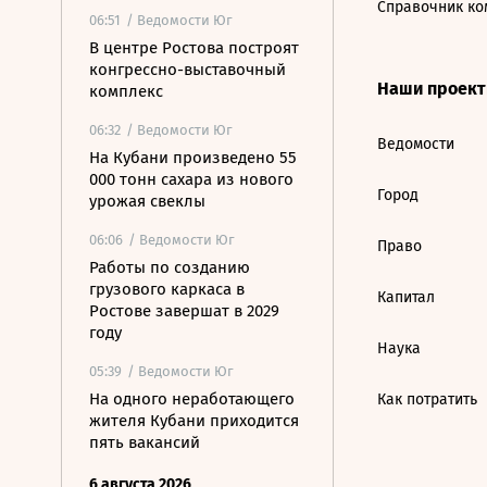
Справочник ко
06:51
/ Ведомости Юг
В центре Ростова построят
конгрессно-выставочный
Наши проек
комплекс
06:32
/ Ведомости Юг
Ведомости
На Кубани произведено 55
000 тонн сахара из нового
Город
урожая свеклы
06:06
/ Ведомости Юг
Право
Работы по созданию
грузового каркаса в
Капитал
Ростове завершат в 2029
году
Наука
05:39
/ Ведомости Юг
На одного неработающего
Как потратить
жителя Кубани приходится
пять вакансий
6 августа 2026