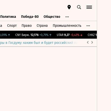
Политика
Победа-80
Общество
ка
Спорт
Право
Страна
Промышленность
ь
Политика
Победа-80
Общество
,09%
↑
CNY Бирж.
12,176
+0,79%
↑
UTAR
9,27
-0,43%
↓
CHKZ
16 050
-0,93
ры в Госдуму: каким был и будет российский парламент
Война н