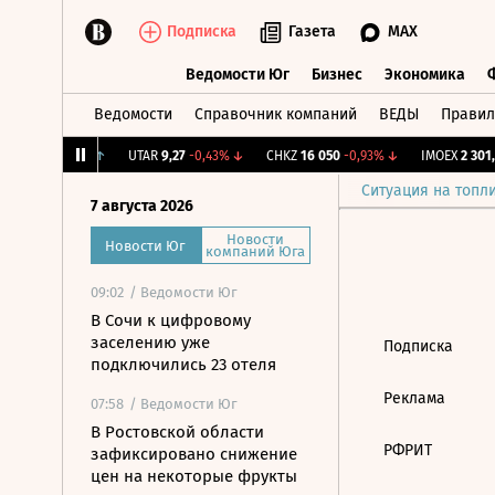
Подписка
Газета
MAX
Ведомости Юг
Бизнес
Экономика
Ведомости
Справочник компаний
ВЕДЫ
Правил
Ведомости Юг
Бизнес
Экономика
12,176
+0,79%
↑
UTAR
9,27
-0,43%
↓
CHKZ
16 050
-0,93%
↓
IMOEX
2 301,4
Ситуация на топл
7 августа 2026
Новости
Новости Юг
компаний Юга
09:02
/ Ведомости Юг
В Сочи к цифровому
заселению уже
Подписка
подключились 23 отеля
Реклама
07:58
/ Ведомости Юг
В Ростовской области
РФРИТ
зафиксировано снижение
цен на некоторые фрукты