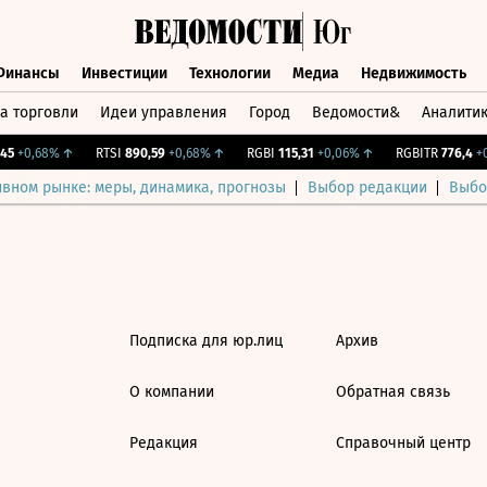
Финансы
Инвестиции
Технологии
Медиа
Недвижимость
а торговли
Идеи управления
Город
Ведомости&
Аналити
Финансы
Инвестиции
Технологии
Медиа
Недвижимост
5
+0,68%
↑
RTSI
890,59
+0,68%
↑
RGBI
115,31
+0,06%
↑
RGBITR
776,4
+0
ивном рынке: меры, динамика, прогнозы
Выбор редакции
Выбо
Подписка для юр.лиц
Архив
О компании
Обратная связь
Редакция
Справочный центр