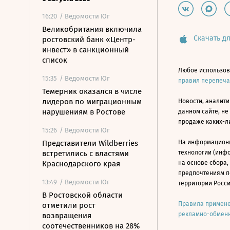
16:20
/ Ведомости Юг
Великобритания включила
Скачать дл
ростовский банк «Центр-
инвест» в санкционный
список
Любое использов
15:35
/ Ведомости Юг
правил перепеч
Темерник оказался в числе
лидеров по миграционным
Новости, аналити
нарушениям в Ростове
данном сайте, не
продаже каких-л
15:26
/ Ведомости Юг
Представители Wildberries
На информацион
встретились с властями
технологии (инф
Краснодарского края
на основе сбора,
предпочтениям п
13:49
/ Ведомости Юг
территории Росс
В Ростовской области
Правила примене
отметили рост
рекламно-обменн
возвращения
соотечественников на 28%