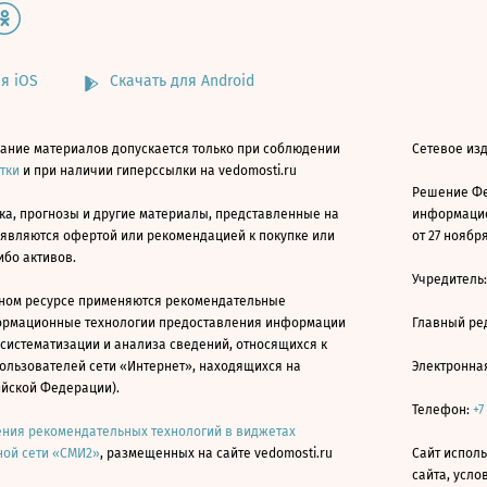
я iOS
Скачать для Android
ание материалов допускается только при соблюдении
Сетевое изд
атки
и при наличии гиперссылки на vedomosti.ru
Решение Фе
ка, прогнозы и другие материалы, представленные на
информацио
 являются офертой или рекомендацией к покупке или
от 27 ноября
ибо активов.
Учредитель
ном ресурсе применяются рекомендательные
ормационные технологии предоставления информации
Главный ре
 систематизации и анализа сведений, относящихся к
ользователей сети «Интернет», находящихся на
Электронна
ийской Федерации).
Телефон:
+7
ния рекомендательных технологий в виджетах
ой сети «СМИ2»
, размещенных на сайте vedomosti.ru
Сайт исполь
сайта, усл