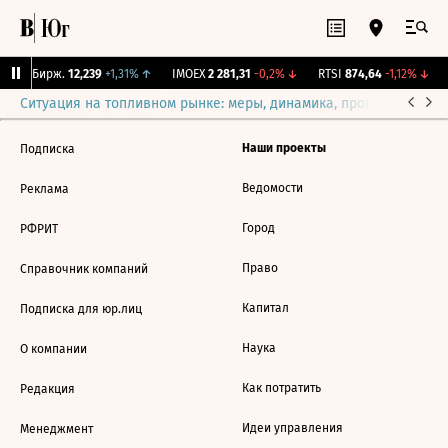
CNY Бирж.
12,239
+1,31%
↑
IMOEX
2 281,31
-0,2%
↓
RTSI
874,64
-1,12%
↓
Ситуация на топливном рынке: меры, динамика, прогнозы
Выб
Наши проекты
Подписка
Ведомости
Реклама
Город
РФРИТ
Право
Справочник компаний
Капитал
Подписка для юр.лиц
Наука
О компании
Как потратить
Редакция
Идеи управления
Менеджмент