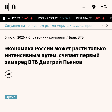
Y Бирж.
12,182
-0,47%
↓
IMOEX
2 293,32
+0,53%
↑
RTSI
874,57
-0,01%
↓
R
Ситуация на топливном рынке: меры, динамика, прогнозы
Выб
5 июня 2026
/ Справочник компаний
/ Банк ВТБ
Экономика России может расти только
интенсивным путем, считает первый
зампред ВТБ Дмитрий Пьянов
Архив