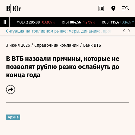
0
0%
IMOEX
2 285,88
-0,69%
↓
RTSI
884,56
-1,27%
↓
RGBI
115,4
+0,14%
↑
Ситуация на топливном рынке: меры, динамика, прогнозы
Выб
3 июня 2026
/ Справочник компаний
/ Банк ВТБ
В ВТБ назвали причины, которые не
позволят рублю резко ослабнуть до
конца года
Архив