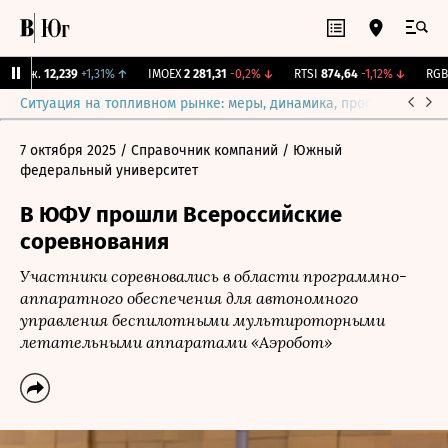
Бирж.
12,239
+1,31%
↑
IMOEX
2 281,31
-0,2%
↓
RTSI
874,64
-1,12%
↓
RGBI
Ситуация на топливном рынке: меры, динамика, прогнозы
Выб
7 октября 2025
/ Справочник компаний
/ Южный
федеральный университет
В ЮФУ прошли Всероссийские
соревнования
Участники соревновались в области программно-
аппаратного обеспечения для автономного
управления беспилотными мультироторными
летательными аппаратами «Аэробот»