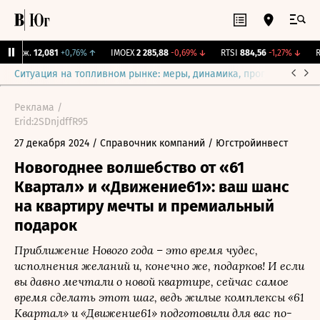
 Бирж.
12,081
+0,76%
↑
IMOEX
2 285,88
-0,69%
↓
RTSI
884,56
-1,27%
↓
RG
Ситуация на топливном рынке: меры, динамика, прогнозы
Выб
Реклама /
Erid:2SDnjdffR95
27 декабря 2024
/ Справочник компаний
/ Югстройинвест
Новогоднее волшебство от «61
Квартал» и «Движение61»: ваш шанс
на квартиру мечты и премиальный
подарок
Приближение Нового года – это время чудес,
исполнения желаний и, конечно же, подарков! И если
вы давно мечтали о новой квартире, сейчас самое
время сделать этот шаг, ведь жилые комплексы «61
Квартал» и «Движение61» подготовили для вас по-