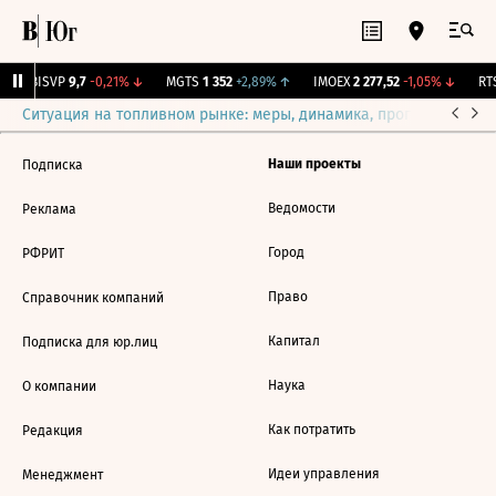
↑
BISVP
9,7
-0,21%
↓
MGTS
1 352
+2,89%
↑
IMOEX
2 277,52
-1,05%
↓
RTS
Ситуация на топливном рынке: меры, динамика, прогнозы
Выб
Наши проекты
Подписка
Ведомости
Реклама
Город
РФРИТ
Право
Справочник компаний
Капитал
Подписка для юр.лиц
Наука
О компании
Как потратить
Редакция
Идеи управления
Менеджмент