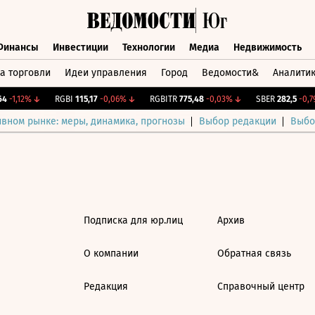
Финансы
Инвестиции
Технологии
Медиа
Недвижимость
а торговли
Идеи управления
Город
Ведомости&
Аналити
Финансы
Инвестиции
Технологии
Медиа
Недвижимост
4
-1,12%
↓
RGBI
115,17
-0,06%
↓
RGBITR
775,48
-0,03%
↓
SBER
282,5
-0,79
ивном рынке: меры, динамика, прогнозы
Выбор редакции
Выбо
Подписка для юр.лиц
Архив
О компании
Обратная связь
Редакция
Справочный центр