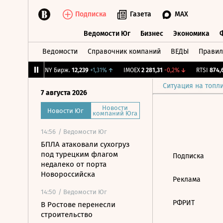
Подписка
Газета
MAX
Ведомости Юг
Бизнес
Экономика
Ведомости
Справочник компаний
ВЕДЫ
Правил
Ведомости Юг
Бизнес
Экономика
5
-0,79%
↓
CNY Бирж.
12,239
+1,31%
↑
IMOEX
2 281,31
-0,2%
↓
RTSI
874,6
Ситуация на топл
7 августа 2026
Новости
Новости Юг
компаний Юга
14:56
/ Ведомости Юг
БПЛА атаковали сухогруз
под турецким флагом
Подписка
недалеко от порта
Новороссийска
Реклама
14:50
/ Ведомости Юг
РФРИТ
В Ростове перенесли
строительство