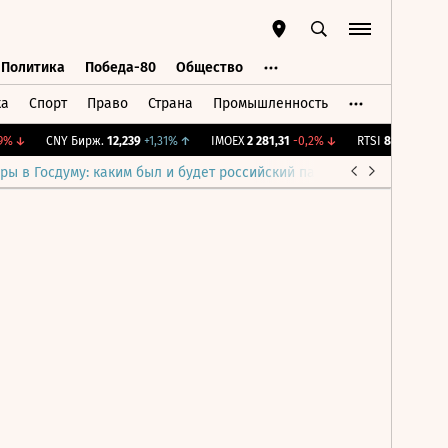
Политика
Победа-80
Общество
ка
Спорт
Право
Страна
Промышленность
ь
Политика
Победа-80
Общество
%
↓
CNY Бирж.
12,239
+1,31%
↑
IMOEX
2 281,31
-0,2%
↓
RTSI
874,64
-1,12%
ры в Госдуму: каким был и будет российский парламент
Война н