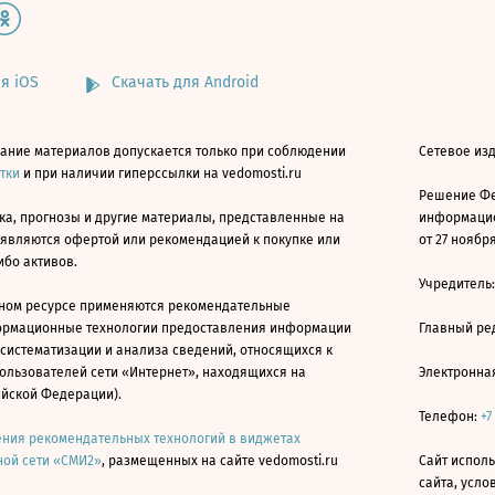
я iOS
Скачать для Android
ание материалов допускается только при соблюдении
Сетевое изд
атки
и при наличии гиперссылки на vedomosti.ru
Решение Фе
ка, прогнозы и другие материалы, представленные на
информацио
 являются офертой или рекомендацией к покупке или
от 27 ноября
ибо активов.
Учредитель
ном ресурсе применяются рекомендательные
ормационные технологии предоставления информации
Главный ре
 систематизации и анализа сведений, относящихся к
ользователей сети «Интернет», находящихся на
Электронна
ийской Федерации).
Телефон:
+7
ния рекомендательных технологий в виджетах
ой сети «СМИ2»
, размещенных на сайте vedomosti.ru
Сайт исполь
сайта, усл