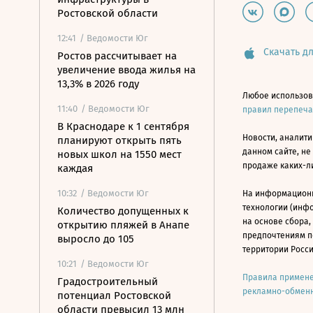
Ростовской области
12:41
/ Ведомости Юг
Скачать дл
Ростов рассчитывает на
увеличение ввода жилья на
13,3% в 2026 году
Любое использов
11:40
/ Ведомости Юг
правил перепеч
В Краснодаре к 1 сентября
Новости, аналити
планируют открыть пять
данном сайте, не
новых школ на 1550 мест
продаже каких-л
каждая
10:32
/ Ведомости Юг
На информацион
технологии (инф
Количество допущенных к
на основе сбора,
открытию пляжей в Анапе
предпочтениям п
выросло до 105
территории Росс
10:21
/ Ведомости Юг
Правила примене
Градостроительный
рекламно-обменн
потенциал Ростовской
области превысил 13 млн