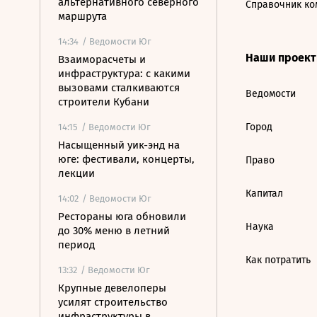
альтернативного северного
Справочник ко
маршрута
14:34
/ Ведомости Юг
Наши проек
Взаиморасчеты и
инфраструктура: с какими
вызовами сталкиваются
Ведомости
строители Кубани
Город
14:15
/ Ведомости Юг
Насыщенный уик-энд на
юге: фестивали, концерты,
Право
лекции
Капитал
14:02
/ Ведомости Юг
Рестораны юга обновили
Наука
до 30% меню в летний
период
Как потратить
13:32
/ Ведомости Юг
Крупные девелоперы
усилят строительство
инфраструктуры в