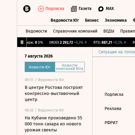
Подписка
Газета
MAX
Ведомости Юг
Бизнес
Экономика
Ведомости
Справочник компаний
ВЕДЫ
Правил
Ведомости Юг
Бизнес
Экономика
6%
↑
CNY Бирж.
0
0%
IMOEX
2 292,72
+0,3%
↑
RTSI
887,21
+0,3%
↑
RG
Ситуация на топл
7 августа 2026
Новости
Новости Юг
компаний Юга
06:51
/ Ведомости Юг
В центре Ростова построят
конгрессно-выставочный
Подписка
центр
Реклама
06:32
/ Ведомости Юг
На Кубани произведено 55
РФРИТ
000 тонн сахара из нового
урожая свеклы