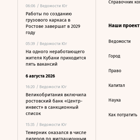
Справочник ко
06:06
/ Ведомости Юг
Работы по созданию
грузового каркаса в
Наши проек
Ростове завершат в 2029
году
Ведомости
05:39
/ Ведомости Юг
На одного неработающего
Город
жителя Кубани приходится
пять вакансий
Право
6 августа 2026
Капитал
16:20
/ Ведомости Юг
Великобритания включила
Наука
ростовский банк «Центр-
инвест» в санкционный
список
Как потратить
15:35
/ Ведомости Юг
Темерник оказался в числе
лидеров по миграционным