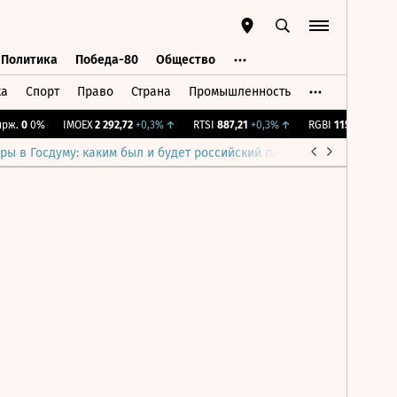
Политика
Победа-80
Общество
ка
Спорт
Право
Страна
Промышленность
ь
Политика
Победа-80
Общество
ж.
0
0%
IMOEX
2 292,72
+0,3%
↑
RTSI
887,21
+0,3%
↑
RGBI
115,37
+0,11%
ры в Госдуму: каким был и будет российский парламент
Война н