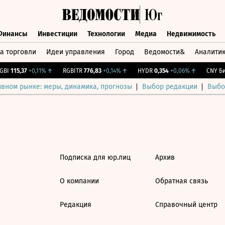
Финансы
Инвестиции
Технологии
Медиа
Недвижимость
а торговли
Идеи управления
Город
Ведомости&
Аналити
Финансы
Инвестиции
Технологии
Медиа
Недвижимост
BI
115,37
+0,11%
↑
RGBITR
776,83
+0,14%
↑
HYDR
0,354
+0,06%
↑
CNY Бир
ивном рынке: меры, динамика, прогнозы
Выбор редакции
Выбо
Подписка для юр.лиц
Архив
О компании
Обратная связь
Редакция
Справочный центр