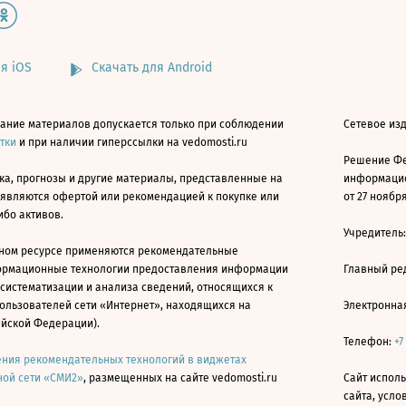
я iOS
Скачать для Android
ание материалов допускается только при соблюдении
Сетевое изд
атки
и при наличии гиперссылки на vedomosti.ru
Решение Фе
ка, прогнозы и другие материалы, представленные на
информацио
 являются офертой или рекомендацией к покупке или
от 27 ноября
ибо активов.
Учредитель
ном ресурсе применяются рекомендательные
ормационные технологии предоставления информации
Главный ре
 систематизации и анализа сведений, относящихся к
ользователей сети «Интернет», находящихся на
Электронна
ийской Федерации).
Телефон:
+7
ния рекомендательных технологий в виджетах
ой сети «СМИ2»
, размещенных на сайте vedomosti.ru
Сайт исполь
сайта, усл