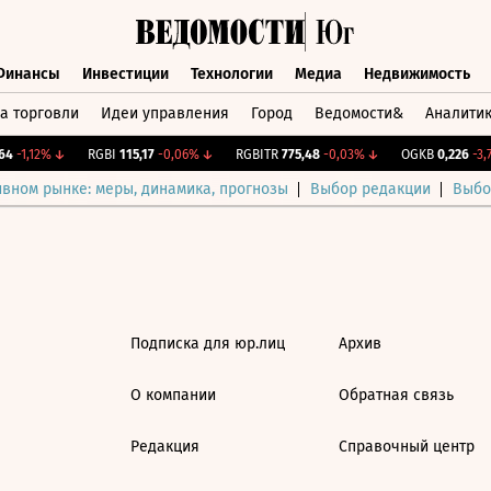
Финансы
Инвестиции
Технологии
Медиа
Недвижимость
а торговли
Идеи управления
Город
Ведомости&
Аналити
Финансы
Инвестиции
Технологии
Медиа
Недвижимост
4
-1,12%
↓
RGBI
115,17
-0,06%
↓
RGBITR
775,48
-0,03%
↓
OGKB
0,226
-3,7
ивном рынке: меры, динамика, прогнозы
Выбор редакции
Выбо
Подписка для юр.лиц
Архив
О компании
Обратная связь
Редакция
Справочный центр