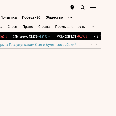
Политика
Победа-80
Общество
ка
Спорт
Право
Страна
Промышленность
ь
Политика
Победа-80
Общество
5%
↓
CNY Бирж.
12,239
+1,31%
↑
IMOEX
2 281,31
-0,2%
↓
RTSI
874,64
-1,12
ры в Госдуму: каким был и будет российский парламент
Война н