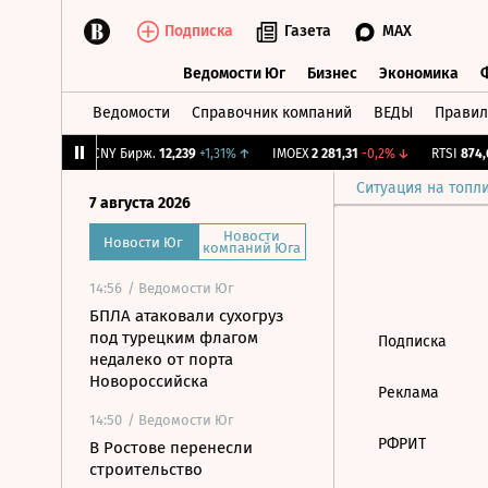
Подписка
Газета
MAX
Ведомости Юг
Бизнес
Экономика
Ведомости
Справочник компаний
ВЕДЫ
Правил
Ведомости Юг
Бизнес
Экономика
26
-3,75%
↓
CNY Бирж.
12,239
+1,31%
↑
IMOEX
2 281,31
-0,2%
↓
RTSI
874,6
Ситуация на топл
7 августа 2026
Новости
Новости Юг
компаний Юга
14:56
/ Ведомости Юг
БПЛА атаковали сухогруз
под турецким флагом
Подписка
недалеко от порта
Новороссийска
Реклама
14:50
/ Ведомости Юг
РФРИТ
В Ростове перенесли
строительство