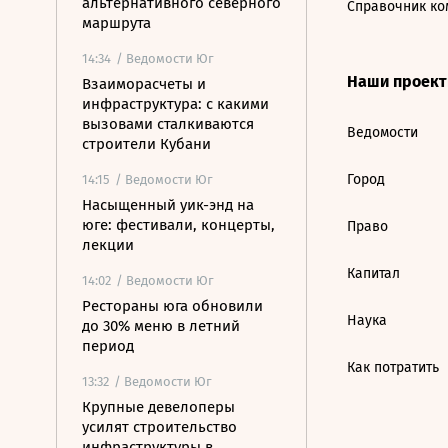
альтернативного северного
Справочник ко
маршрута
14:34
/ Ведомости Юг
Наши проек
Взаиморасчеты и
инфраструктура: с какими
вызовами сталкиваются
Ведомости
строители Кубани
Город
14:15
/ Ведомости Юг
Насыщенный уик-энд на
юге: фестивали, концерты,
Право
лекции
Капитал
14:02
/ Ведомости Юг
Рестораны юга обновили
Наука
до 30% меню в летний
период
Как потратить
13:32
/ Ведомости Юг
Крупные девелоперы
усилят строительство
инфраструктуры в