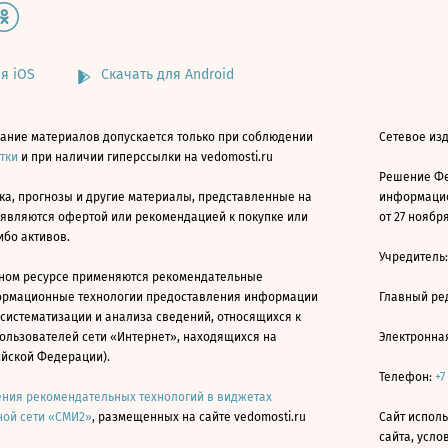
я iOS
Скачать для Android
ание материалов допускается только при соблюдении
Сетевое изд
атки
и при наличии гиперссылки на vedomosti.ru
Решение Фе
ка, прогнозы и другие материалы, представленные на
информацио
 являются офертой или рекомендацией к покупке или
от 27 ноября
ибо активов.
Учредитель
ном ресурсе применяются рекомендательные
ормационные технологии предоставления информации
Главный ре
 систематизации и анализа сведений, относящихся к
ользователей сети «Интернет», находящихся на
Электронна
ийской Федерации).
Телефон:
+7
ния рекомендательных технологий в виджетах
ой сети «СМИ2»
, размещенных на сайте vedomosti.ru
Сайт исполь
сайта, усл