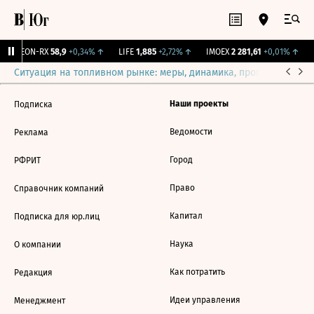
VEON-RX
58,9
+0,34%
↑
LIFE
1,885
+2,72%
↑
IMOEX
2 281,61
+0,01%
↑
Ситуация на топливном рынке: меры, динамика, прогнозы
Выб
Наши проекты
Подписка
Ведомости
Реклама
Город
РФРИТ
Право
Справочник компаний
Капитал
Подписка для юр.лиц
Наука
О компании
Как потратить
Редакция
Идеи управления
Менеджмент