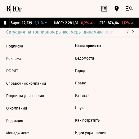
CNY Бирж.
12,239
+1,31%
↑
IMOEX
2 281,31
-0,2%
↓
RTSI
874,64
-1,12%
↓
Ситуация на топливном рынке: меры, динамика, прогнозы
Выб
Наши проекты
Подписка
Ведомости
Реклама
Город
РФРИТ
Право
Справочник компаний
Капитал
Подписка для юр.лиц
Наука
О компании
Как потратить
Редакция
Идеи управления
Менеджмент