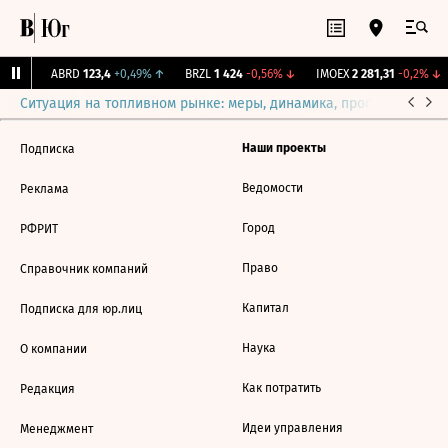
31%
↑
ABRD
123,4
+0,49%
↑
BRZL
1 424
-0,56%
↓
IMOEX
2 281,31
-0,2%
↓
Ситуация на топливном рынке: меры, динамика, прогнозы
Выб
Наши проекты
Подписка
Ведомости
Реклама
Город
РФРИТ
Право
Справочник компаний
Капитал
Подписка для юр.лиц
Наука
О компании
Как потратить
Редакция
Идеи управления
Менеджмент