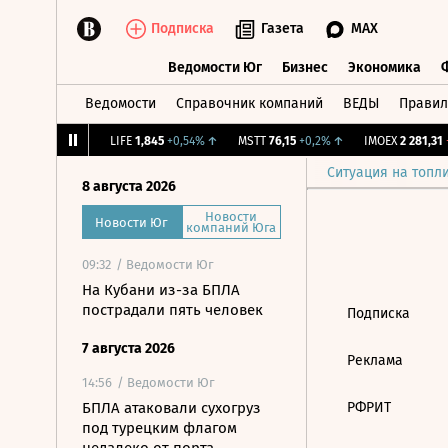
Подписка
Газета
MAX
Ведомости Юг
Бизнес
Экономика
Ведомости
Справочник компаний
ВЕДЫ
Правил
Ведомости Юг
Бизнес
Экономика
12,239
+1,31%
↑
LIFE
1,845
+0,54%
↑
MSTT
76,15
+0,2%
↑
IMOEX
2 281,31
-
Ситуация на топл
8 августа 2026
Новости
Новости Юг
компаний Юга
09:32
/ Ведомости Юг
На Кубани из-за БПЛА
пострадали пять человек
Подписка
7 августа 2026
Реклама
14:56
/ Ведомости Юг
БПЛА атаковали сухогруз
РФРИТ
под турецким флагом