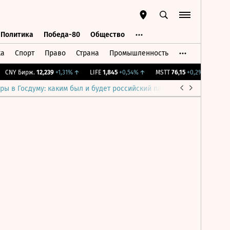
Политика
Победа-80
Общество
ка
Спорт
Право
Страна
Промышленность
ь
Политика
Победа-80
Общество
CNY Бирж.
12,239
+1,31%
↑
LIFE
1,845
+0,54%
↑
MSTT
76,15
+0,2%
↑
IMOE
ры в Госдуму: каким был и будет российский парламент
Война н