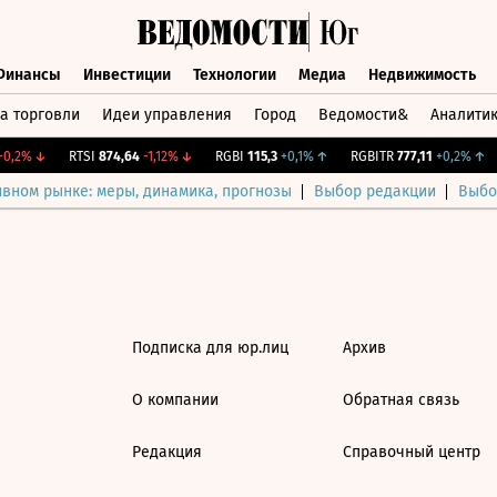
Финансы
Инвестиции
Технологии
Медиа
Недвижимость
а торговли
Идеи управления
Город
Ведомости&
Аналити
Финансы
Инвестиции
Технологии
Медиа
Недвижимост
0,2%
↓
RTSI
874,64
-1,12%
↓
RGBI
115,3
+0,1%
↑
RGBITR
777,11
+0,2%
↑
ивном рынке: меры, динамика, прогнозы
Выбор редакции
Выбо
Подписка для юр.лиц
Архив
О компании
Обратная связь
Редакция
Справочный центр