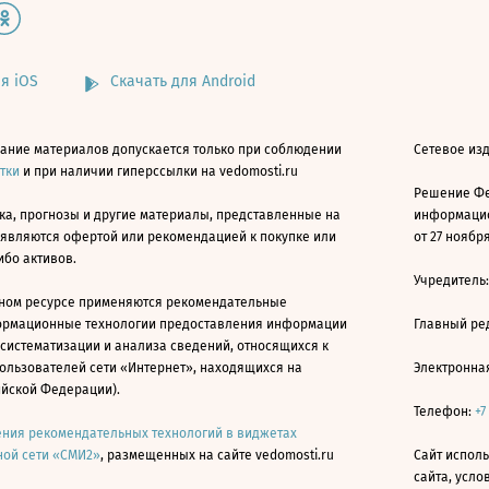
я iOS
Скачать для Android
ание материалов допускается только при соблюдении
Сетевое изд
атки
и при наличии гиперссылки на vedomosti.ru
Решение Фе
ка, прогнозы и другие материалы, представленные на
информацио
 являются офертой или рекомендацией к покупке или
от 27 ноября
ибо активов.
Учредитель
ном ресурсе применяются рекомендательные
ормационные технологии предоставления информации
Главный ре
 систематизации и анализа сведений, относящихся к
ользователей сети «Интернет», находящихся на
Электронна
ийской Федерации).
Телефон:
+7
ния рекомендательных технологий в виджетах
ой сети «СМИ2»
, размещенных на сайте vedomosti.ru
Сайт исполь
сайта, усл