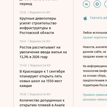
период
13:32
/ Ведомости Юг
Скачать дл
Крупные девелоперы
усилят строительство
инфраструктуры в
Ростовской области
Любое использов
правил перепеч
12:41
/ Ведомости Юг
Ростов рассчитывает на
Новости, аналити
увеличение ввода жилья на
данном сайте, не
13,3% в 2026 году
продаже каких-л
11:40
/ Ведомости Юг
На информацион
В Краснодаре к 1 сентября
технологии (инф
планируют открыть пять
на основе сбора,
новых школ на 1550 мест
предпочтениям п
каждая
территории Росс
10:32
/ Ведомости Юг
Правила примене
рекламно-обменн
Количество допущенных к
открытию пляжей в Анапе