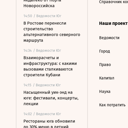
недалеко от порта
Справочник ко
Новороссийска
14:50
/ Ведомости Юг
В Ростове перенесли
Наши проек
строительство
альтернативного северного
Ведомости
маршрута
14:34
/ Ведомости Юг
Город
Взаиморасчеты и
инфраструктура: с какими
Право
вызовами сталкиваются
строители Кубани
Капитал
14:15
/ Ведомости Юг
Наука
Насыщенный уик-энд на
юге: фестивали, концерты,
лекции
Как потратить
14:02
/ Ведомости Юг
Рестораны юга обновили
до 30% меню в летний