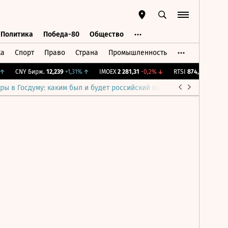
Политика
Победа-80
Общество
ка
Спорт
Право
Страна
Промышленность
ь
Политика
Победа-80
Общество
↑
CNY Бирж.
12,239
+1,31%
↑
IMOEX
2 281,31
-0,2%
↓
RTSI
874,64
-1,12%
↓
ры в Госдуму: каким был и будет российский парламент
Война н