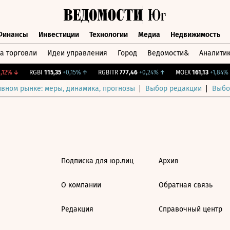
Финансы
Инвестиции
Технологии
Медиа
Недвижимость
а торговли
Идеи управления
Город
Ведомости&
Аналити
Финансы
Инвестиции
Технологии
Медиа
Недвижимост
12%
↓
RGBI
115,35
+0,15%
↑
RGBITR
777,46
+0,24%
↑
MOEX
161,13
+1,84%
ивном рынке: меры, динамика, прогнозы
Выбор редакции
Выбо
Подписка для юр.лиц
Архив
О компании
Обратная связь
Редакция
Справочный центр