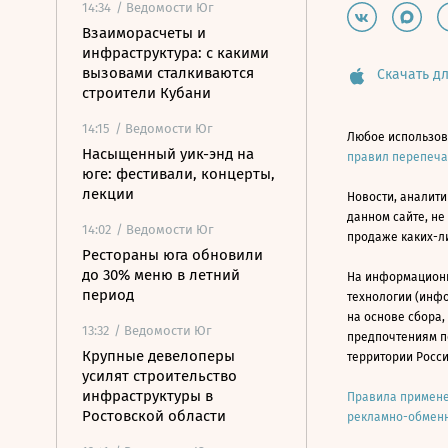
14:34
/ Ведомости Юг
Взаиморасчеты и
инфраструктура: с какими
вызовами сталкиваются
Скачать дл
строители Кубани
14:15
/ Ведомости Юг
Любое использов
Насыщенный уик-энд на
правил перепеч
юге: фестивали, концерты,
лекции
Новости, аналити
данном сайте, не
14:02
/ Ведомости Юг
продаже каких-л
Рестораны юга обновили
до 30% меню в летний
На информацион
период
технологии (инф
на основе сбора,
13:32
/ Ведомости Юг
предпочтениям п
Крупные девелоперы
территории Росс
усилят строительство
инфраструктуры в
Правила примене
Ростовской области
рекламно-обменн