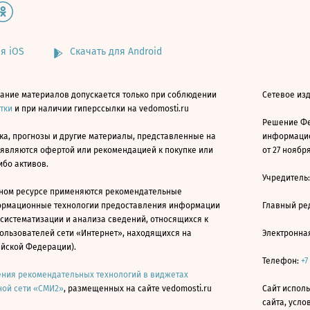
я iOS
Скачать для Android
ание материалов допускается только при соблюдении
Сетевое изд
атки
и при наличии гиперссылки на vedomosti.ru
Решение Фе
ка, прогнозы и другие материалы, представленные на
информацио
 являются офертой или рекомендацией к покупке или
от 27 ноября
ибо активов.
Учредитель
ном ресурсе применяются рекомендательные
ормационные технологии предоставления информации
Главный ре
 систематизации и анализа сведений, относящихся к
ользователей сети «Интернет», находящихся на
Электронна
ийской Федерации).
Телефон:
+7
ния рекомендательных технологий в виджетах
ой сети «СМИ2»
, размещенных на сайте vedomosti.ru
Сайт исполь
сайта, усл