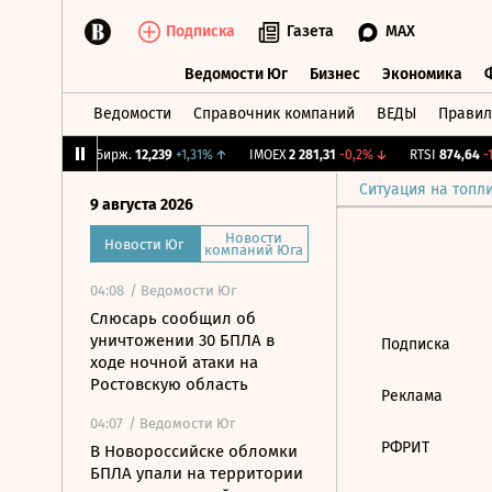
Подписка
Газета
MAX
Ведомости Юг
Бизнес
Экономика
Ведомости
Справочник компаний
ВЕДЫ
Правил
Ведомости Юг
Бизнес
Экономика
,84%
↑
CNY Бирж.
12,239
+1,31%
↑
IMOEX
2 281,31
-0,2%
↓
RTSI
874,64
-1,
Ситуация на топл
9 августа 2026
Новости
Новости Юг
компаний Юга
04:08
/ Ведомости Юг
Слюсарь сообщил об
уничтожении 30 БПЛА в
Подписка
ходе ночной атаки на
Ростовскую область
Реклама
04:07
/ Ведомости Юг
РФРИТ
В Новороссийске обломки
БПЛА упали на территории