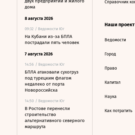
двух предприятий и жилого
Справочник ко
дома
8 августа 2026
Наши проек
09:32
/ Ведомости Юг
На Кубани из-за БПЛА
Ведомости
пострадали пять человек
7 августа 2026
Город
14:56
/ Ведомости Юг
Право
БПЛА атаковали сухогруз
под турецким флагом
Капитал
недалеко от порта
Новороссийска
Наука
14:50
/ Ведомости Юг
В Ростове перенесли
Как потратить
строительство
альтернативного северного
маршрута