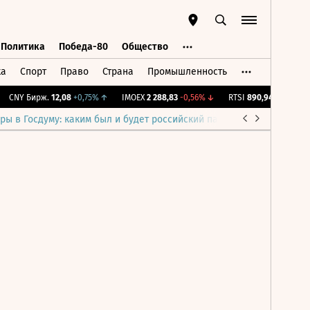
Политика
Победа-80
Общество
ка
Спорт
Право
Страна
Промышленность
ь
Политика
Победа-80
Общество
CNY Бирж.
12,08
+0,75%
↑
IMOEX
2 288,83
-0,56%
↓
RTSI
890,94
-0,56%
↓
ры в Госдуму: каким был и будет российский парламент
Война н