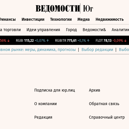
Финансы
Инвестиции
Технологии
Медиа
Недвижимость
а торговли
Идеи управления
Город
Ведомости&
Аналити
Финансы
Инвестиции
Технологии
Медиа
Недвижимост
56%
↓
RGBI
115,22
+0,07%
↑
RGBITR
775,61
+0,1%
↑
FLOT
78,13
-0,09%
↓
ивном рынке: меры, динамика, прогнозы
Выбор редакции
Выбо
Подписка для юр.лиц
Архив
О компании
Обратная связь
Редакция
Справочный центр