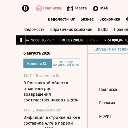
Подписка
Газета
MAX
Ведомости Юг
Бизнес
Экономика
Ведомости
Справочник компаний
ВЕДЫ
Правил
Ведомости Юг
Бизнес
Экономика
9%
↓
CNY Бирж.
12,08
+0,75%
↑
IMOEX
2 288,83
-0,56%
↓
RTSI
890,94
-0,
Ситуация на топл
6 августа 2026
Новости
Новости Юг
компаний Юга
13:49
/ Ведомости Юг
В Ростовской области
отметили рост
Подписка
возвращения
соотечественников на 28%
Реклама
13:28
/ Ведомости Юг
РФРИТ
Инфляция в стройке на юге
составила 4,1% в первой