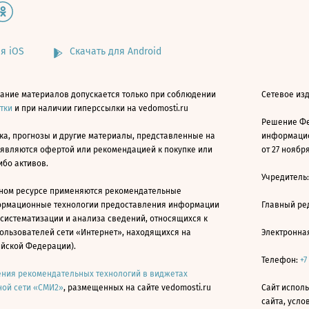
я iOS
Скачать для Android
ание материалов допускается только при соблюдении
Сетевое изд
атки
и при наличии гиперссылки на vedomosti.ru
Решение Фе
ка, прогнозы и другие материалы, представленные на
информацио
 являются офертой или рекомендацией к покупке или
от 27 ноября
ибо активов.
Учредитель
ном ресурсе применяются рекомендательные
ормационные технологии предоставления информации
Главный ре
 систематизации и анализа сведений, относящихся к
ользователей сети «Интернет», находящихся на
Электронна
ийской Федерации).
Телефон:
+7
ния рекомендательных технологий в виджетах
ой сети «СМИ2»
, размещенных на сайте vedomosti.ru
Сайт исполь
сайта, усл