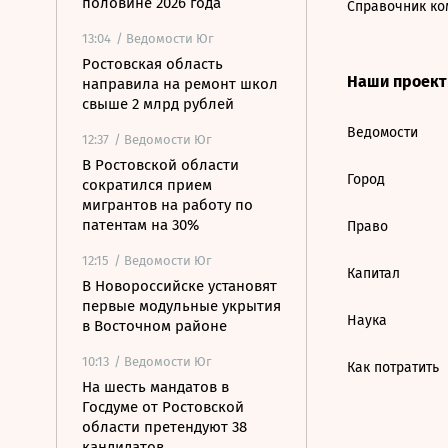
половине 2026 года
Справочник ко
13:04
/ Ведомости Юг
Ростовская область
Наши проек
направила на ремонт школ
свыше 2 млрд рублей
Ведомости
12:37
/ Ведомости Юг
В Ростовской области
Город
сократился прием
мигрантов на работу по
патентам на 30%
Право
12:15
/ Ведомости Юг
Капитал
В Новороссийске установят
первые модульные укрытия
Наука
в Восточном районе
10:13
/ Ведомости Юг
Как потратить
На шесть мандатов в
Госдуме от Ростовской
области претендуют 38
кандидатов