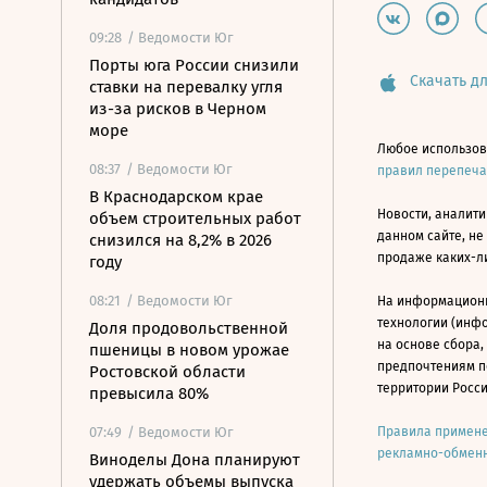
09:28
/ Ведомости Юг
Порты юга России снизили
Скачать дл
ставки на перевалку угля
из-за рисков в Черном
море
Любое использов
08:37
/ Ведомости Юг
правил перепеч
В Краснодарском крае
Новости, аналити
объем строительных работ
данном сайте, не
снизился на 8,2% в 2026
продаже каких-л
году
08:21
/ Ведомости Юг
На информацион
технологии (инф
Доля продовольственной
на основе сбора,
пшеницы в новом урожае
предпочтениям п
Ростовской области
территории Росс
превысила 80%
07:49
/ Ведомости Юг
Правила примене
рекламно-обменн
Виноделы Дона планируют
удержать объемы выпуска