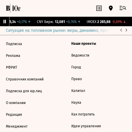
GBI
115,34
+0,17%
↑
CNY Бирж.
12,081
+0,76%
↑
IMOEX
2 285,88
-0,69%
↓
Ситуация на топливном рынке: меры, динамика, прогнозы
Выб
Наши проекты
Подписка
Ведомости
Реклама
Город
РФРИТ
Право
Справочник компаний
Капитал
Подписка для юр.лиц
Наука
О компании
Как потратить
Редакция
Идеи управления
Менеджмент