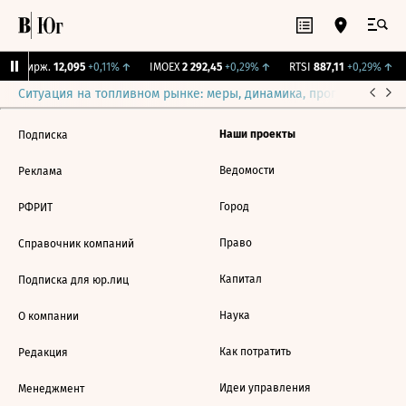
CNY Бирж.
12,095
+0,11%
↑
IMOEX
2 292,45
+0,29%
↑
RTSI
887,11
+0,29%
↑
Ситуация на топливном рынке: меры, динамика, прогнозы
Выб
Наши проекты
Подписка
Ведомости
Реклама
Город
РФРИТ
Право
Справочник компаний
Капитал
Подписка для юр.лиц
Наука
О компании
Как потратить
Редакция
Идеи управления
Менеджмент