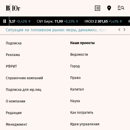
GBI
115,37
+0,43%
↑
CNY Бирж.
11,99
+0,33%
↑
IMOEX
2 301,65
+1,43%
↑
R
Ситуация на топливном рынке: меры, динамика, прогнозы
Выб
Наши проекты
Подписка
Ведомости
Реклама
Город
РФРИТ
Право
Справочник компаний
Капитал
Подписка для юр.лиц
Наука
О компании
Как потратить
Редакция
Идеи управления
Менеджмент