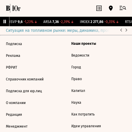
↑
BISVP
9,6
-1,23%
↓
ARSA
7,36
-2,39%
↓
IMOEX
2 277,86
-0,35%
↓
RTSI
Ситуация на топливном рынке: меры, динамика, прогнозы
Выб
Наши проекты
Подписка
Ведомости
Реклама
Город
РФРИТ
Право
Справочник компаний
Капитал
Подписка для юр.лиц
Наука
О компании
Как потратить
Редакция
Идеи управления
Менеджмент